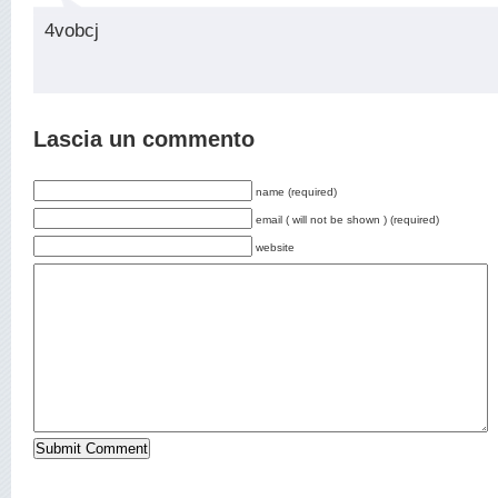
4vobcj
Lascia un commento
name (required)
email ( will not be shown ) (required)
website