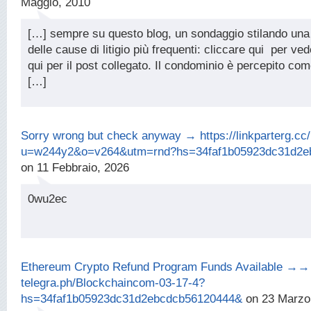
Maggio, 2010
[…] sempre su questo blog, un sondaggio stilando una 
delle cause di litigio più frequenti: cliccare qui per vede
qui per il post collegato. Il condominio è percepito c
[…]
Sorry wrong but check anyway → https://linkparterg.cc
u=w244y2&o=v264&utm=rnd?hs=34faf1b05923dc31d2e
on 11 Febbraio, 2026
0wu2ec
Ethereum Crypto Refund Program Funds Available →→
telegra.ph/Blockchaincom-03-17-4?
hs=34faf1b05923dc31d2ebcdcb56120444&
on 23 Marzo