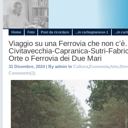
Home
Foto
Post da ricordare
...in carbognanese-1
...in ca
Viaggio su una Ferrovia che non c’è
Civitavecchia-Capranica-Sutri-Fabri
Orte o Ferrovia dei Due Mari
31 Dicembre, 2024 | By admin In
Cultura
,
Economia
,
foto
,
Stor
Comments(1)