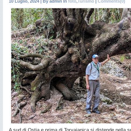
10 Luglio, 2024 | By admin In
foto
,
Turismo
|
Comments(0)
A sud di Ostia e prima di Torvaianica si distende nella su