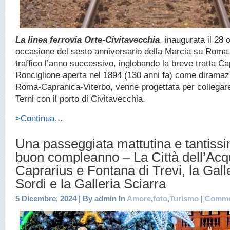
La linea ferrovia Orte-Civitavecchia
, inaugurata il 28 
occasione del sesto anniversario della Marcia su Roma,
traffico l’anno successivo, inglobando la breve tratta C
Ronciglione aperta nel 1894 (130 anni fa) come diramazi
Roma-Capranica-Viterbo, venne progettata per collegare 
Terni con il porto di Civitavecchia.
>Continua…
Una passeggiata mattutina e tantissi
buon compleanno – La Città dell’Acq
Caprarius e Fontana di Trevi, la Gall
Sordi e la Galleria Sciarra
5 Dicembre, 2024 | By admin In
Amore
,
foto
,
Turismo
|
Comme