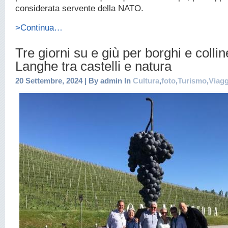
considerata servente della NATO.
>Continua…
Tre giorni su e giù per borghi e collin
Langhe tra castelli e natura
20 Settembre, 2024 | By admin In
Cultura
,
foto
,
Turismo
,
Viagg