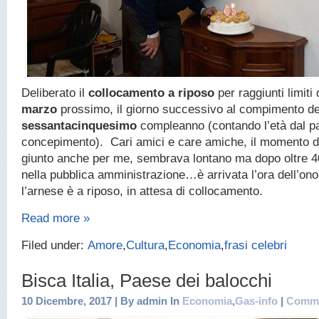
Deliberato il
collocamento a riposo
per raggiunti limiti 
marzo
prossimo, il giorno successivo al compimento de
sessantacinquesimo
compleanno (contando l’età dal pa
concepimento). Cari amici e care amiche, il momento d
giunto anche per me, sembrava lontano ma dopo oltre 4
nella pubblica amministrazione…è arrivata l’ora dell’on
l’arnese è a riposo, in attesa di collocamento.
Read more »
Filed under:
Amore
,
Cultura
,
Economia
,
frasi celebri
Bisca Italia, Paese dei balocchi
10 Dicembre, 2017 | By admin In
Economia
,
Gas-info
|
Comme