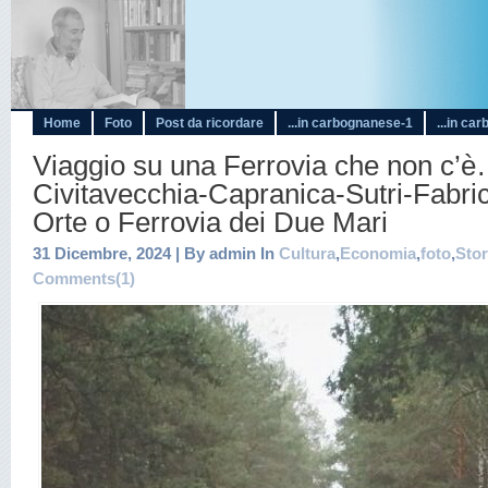
Home
Foto
Post da ricordare
...in carbognanese-1
...in ca
Viaggio su una Ferrovia che non c’è
Civitavecchia-Capranica-Sutri-Fabri
Orte o Ferrovia dei Due Mari
31 Dicembre, 2024 | By admin In
Cultura
,
Economia
,
foto
,
Stor
Comments(1)