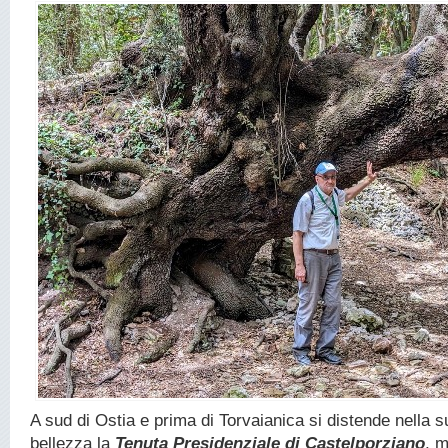
A sud di Ostia e prima di Torvaianica si distende nella su
bellezza la
Tenuta Presidenziale di Castelporziano
, 