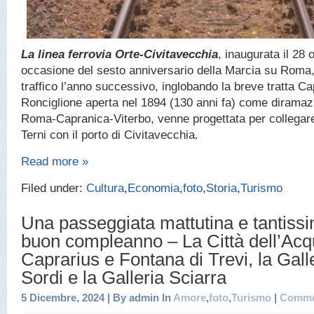
La linea ferrovia Orte-Civitavecchia
, inaugurata il 28 
occasione del sesto anniversario della Marcia su Roma,
traffico l’anno successivo, inglobando la breve tratta C
Ronciglione aperta nel 1894 (130 anni fa) come diramazi
Roma-Capranica-Viterbo, venne progettata per collegare 
Terni con il porto di Civitavecchia.
Read more »
Filed under:
Cultura
,
Economia
,
foto
,
Storia
,
Turismo
Una passeggiata mattutina e tantissi
buon compleanno – La Città dell’Acq
Caprarius e Fontana di Trevi, la Gall
Sordi e la Galleria Sciarra
5 Dicembre, 2024 | By admin In
Amore
,
foto
,
Turismo
|
Comme