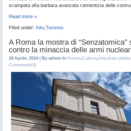
scampata alla barbara avanzata cementizia delle costruz
Read more »
Filed under:
foto
,
Turismo
A Roma la mostra di “Senzatomica” 
contro la minaccia delle armi nuclear
29 Aprile, 2024 | By admin In
Amore
,
Cultura
,
foto
,
frasi celebr
Comments(0)