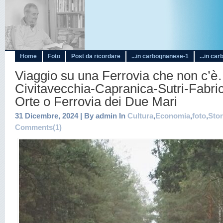
Home
Foto
Post da ricordare
...in carbognanese-1
...in ca
Viaggio su una Ferrovia che non c’è
Civitavecchia-Capranica-Sutri-Fabri
Orte o Ferrovia dei Due Mari
31 Dicembre, 2024 | By admin In
Cultura
,
Economia
,
foto
,
Stor
Comments(1)