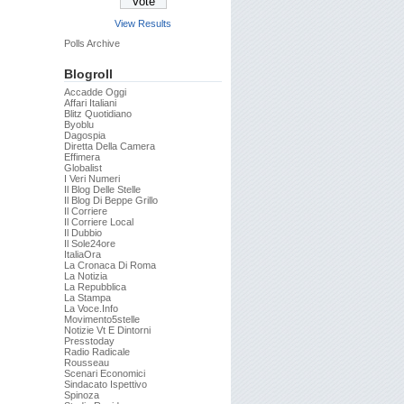
View Results
Polls Archive
Blogroll
Accadde Oggi
Affari Italiani
Blitz Quotidiano
Byoblu
Dagospia
Diretta Della Camera
Effimera
Globalist
I Veri Numeri
Il Blog Delle Stelle
Il Blog Di Beppe Grillo
Il Corriere
Il Corriere Local
Il Dubbio
Il Sole24ore
ItaliaOra
La Cronaca Di Roma
La Notizia
La Repubblica
La Stampa
La Voce.info
Movimento5stelle
Notizie Vt E Dintorni
Presstoday
Radio Radicale
Rousseau
Scenari Economici
Sindacato Ispettivo
Spinoza