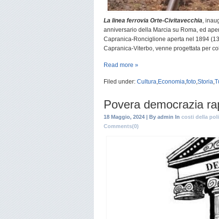
La linea ferrovia Orte-Civitavecchia
, inau
anniversario della Marcia su Roma, ed aperta
Capranica-Ronciglione aperta nel 1894 (13
Capranica-Viterbo, venne progettata per colle
Read more »
Filed under:
Cultura
,
Economia
,
foto
,
Storia
,
T
Povera democrazia ra
18 Maggio, 2024 | By admin In
costi della poli
Comments(0)