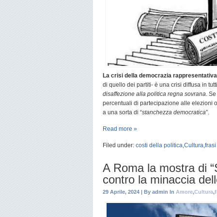
La crisi della democrazia rappresentativa
di quello dei partiti- è una crisi diffusa in tu
disaffezione alla politica regna sovrana
. Se
percentuali di partecipazione alle elezioni o 
a una sorta di “
stanchezza democratica
”.
Read more »
Filed under:
costi della politica
,
Cultura
,
frasi
A Roma la mostra di “
contro la minaccia dell
29 Aprile, 2024 | By admin In
Amore
,
Cultura
,