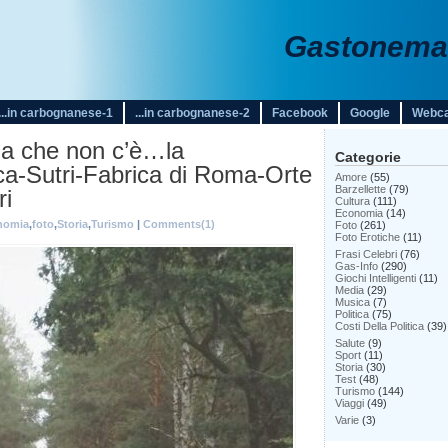
Gastonemar
...in carbognanese-1
...in carbognanese-2
Facebook
Google
Webc
ia che non c’è…la
Categorie
ca-Sutri-Fabrica di Roma-Orte
Amore
(55)
Barzellette
(79)
ri
Cultura
(111)
Economia
(14)
nomia
,
foto
,
Storia
,
Turismo
|
Comments(1)
Foto
(261)
Foto Erotiche
(11)
Frasi Celebri
(76)
Gas-Info
(290)
Giochi Intelligenti
(11)
Media
(29)
Musica
(7)
Politica
(75)
Costi Della Politica
(39)
Salute
(9)
Sport
(11)
Storia
(30)
Test
(48)
Turismo
(144)
Viaggi
(49)
Varie
(3)