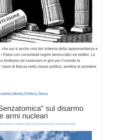
-che poi è anche crisi del sistema della rappresentanza e
tti i Paesi con consolidati regimi democratici ed elettivi.
La
 ci limitiamo ad osservare in giro per il mondo le
i tassi di fiducia nella classe politica, sembra di assistere
 celebri
,
Media
,
Politica
,
Storia
Senzatomica” sul disarmo
e armi nucleari
foto
,
frasi celebri
,
Storia
,
Turismo
|
Comments(0)