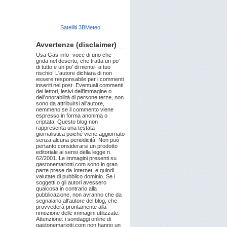
Satelliti 3BMeteo
Avvertenze (disclaimer)
Usa Gas-info -voce di uno che
grida nel deserto, che tratta un po'
di tutto e un po' di niente- a tuo
rischio! L'autore dichiara di non
essere responsabile per i commenti
inseriti nei post. Eventuali commenti
dei lettori, lesivi dell'immagine o
dell'onorabilità di persone terze, non
sono da attribuirsi all'autore,
nemmeno se il commento viene
espresso in forma anonima o
criptata. Questo blog non
rappresenta una testata
giornalistica poiché viene aggiornato
senza alcuna periodicità. Non può
pertanto considerarsi un prodotto
editoriale ai sensi della legge n.
62/2001. Le immagini presenti su
gastonemariotti.com sono in gran
parte prese da Internet, e quindi
valutate di pubblico dominio. Se i
soggetti o gli autori avessero
qualcosa in contrario alla
pubblicazione, non avranno che da
segnalarlo all'autore del blog, che
provvederà prontamente alla
rimozione delle immagini utilizzate.
Attenzione: i sondaggi online di
gastonemariotti.com non hanno un