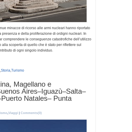
tinue minacce di ricorso alle armi nucleari hanno riportato
a presenza e della proliferazione di ordigni nucleari. In
 far comprendere le conseguenze catastrofiche dell’utilizzo
 alla scoperta di quello che è stato per riflettere sul
tributo di ogni singolo individuo.
,
Storia
,
Turismo
tina, Magellano e
. Buenos Aires–Iguazù–Salta–
–Puerto Natales– Punta
rismo
,
Viaggi
|
Comments(0)