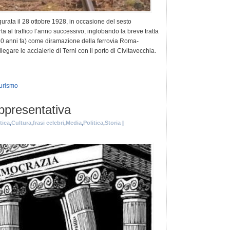
gurata il 28 ottobre 1928, in occasione del sesto
 al traffico l’anno successivo, inglobando la breve tratta
0 anni fa) come diramazione della ferrovia Roma-
gare le acciaierie di Terni con il porto di Civitavecchia.
urismo
ppresentativa
tica
,
Cultura
,
frasi celebri
,
Media
,
Politica
,
Storia
|