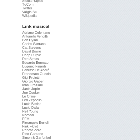
Studia Rapido
TgCom
Twitter
Valigia Blu
Wikipedia
Link musicali
Adriano Celentano
Antonello Venditti
Bob Dylan
Carlos Santana
Cat Stevens
David Bowie
Deep Purple
Dire Straits
Edoardo Bennato
Eugenio Finardi
Fabrizio De Andrè
Francesco Guccini
Gigi Proietti
Giorgio Gaber
Ivan Graziani
Janis Joplin
Joe Cocker
Le Orme
Led Zeppelin
Lucio Battisti
Lucio Dalla
Neil Young
Nomadi
PFM
Pierangelo Bertoli
Pink Floyd
Renato Zero
Rino Gaetano
Simon & Garfunkel