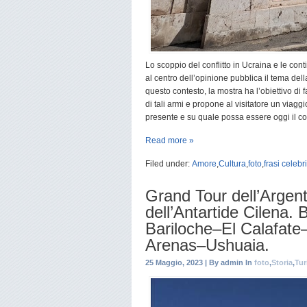
Lo scoppio del conflitto in Ucraina e le con
al centro dell’opinione pubblica il tema dell
questo contesto, la mostra ha l’obiettivo di
di tali armi e propone al visitatore un viaggio
presente e su quale possa essere oggi il con
Read more »
Filed under:
Amore
,
Cultura
,
foto
,
frasi celebri
Grand Tour dell’Argen
dell’Antartide Cilena
Bariloche–El Calafate
Arenas–Ushuaia.
25 Maggio, 2023 | By admin In
foto
,
Storia
,
Tu