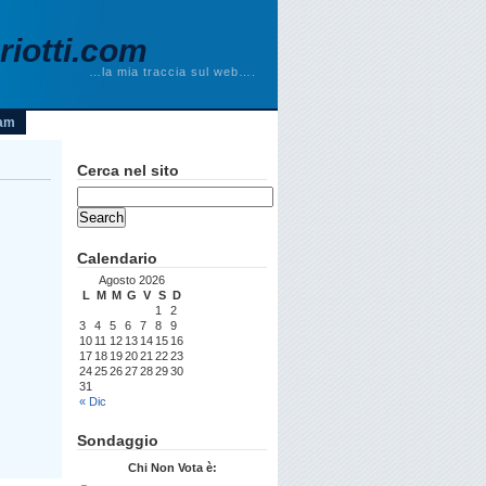
iotti.com
…la mia traccia sul web….
am
Cerca nel sito
Calendario
Agosto 2026
L
M
M
G
V
S
D
1
2
3
4
5
6
7
8
9
10
11
12
13
14
15
16
17
18
19
20
21
22
23
24
25
26
27
28
29
30
31
« Dic
Sondaggio
Chi Non Vota è: