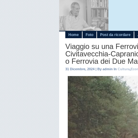
Home
Foto
Post da ricordare
Viaggio su una Ferrov
Civitavecchia-Caprani
o Ferrovia dei Due Ma
31 Dicembre, 2024 | By admin In
Cultura
,
Eco