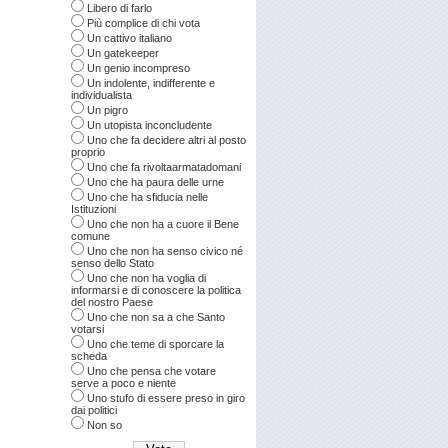
Libero di farlo
Più complice di chi vota
Un cattivo italiano
Un gatekeeper
Un genio incompreso
Un indolente, indifferente e
individualista
Un pigro
Un utopista inconcludente
Uno che fa decidere altri al posto
proprio
Uno che fa rivoltaarmatadomani
Uno che ha paura delle urne
Uno che ha sfiducia nelle
Istituzioni
Uno che non ha a cuore il Bene
comune
Uno che non ha senso civico né
senso dello Stato
Uno che non ha voglia di
informarsi e di conoscere la politica
del nostro Paese
Uno che non sa a che Santo
votarsi
Uno che teme di sporcare la
scheda
Uno che pensa che votare
serve a poco e niente
Uno stufo di essere preso in giro
dai politici
Non so