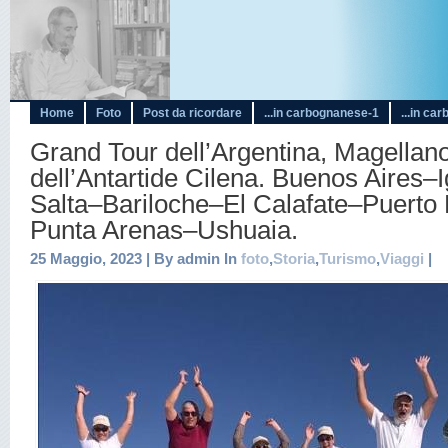
Home
Foto
Post da ricordare
...in carbognanese-1
...in ca
Grand Tour dell’Argentina, Magellan
dell’Antartide Cilena. Buenos Aires–
Salta–Bariloche–El Calafate–Puerto
Punta Arenas–Ushuaia.
25 Maggio, 2023 | By admin In
foto
,
Storia
,
Turismo
,
Viaggi
|