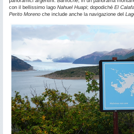
panoramici argentini:
Bariloche
, in un panorama montano
con il bellissimo lago
Nahuel Huapi
; dopodiché
El Calaf
Perito Moreno
che include anche la navigazione del
Lag