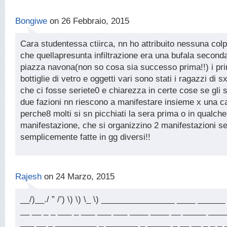
Bongiwe
on 26 Febbraio, 2015
Cara studentessa ctiirca, nn ho attribuito nessuna colp
che quellapresunta infiltrazione era una bufala second
piazza navona(non so cosa sia successo prima!!) i pri
bottiglie di vetro e oggetti vari sono stati i ragazzi di s
che ci fosse seriete0 e chiarezza in certe cose se gli s
due fazioni nn riescono a manifestare insieme x una 
perche8 molti si sn picchiati la sera prima o in qualch
manifestazione, che si organizzino 2 manifestazioni s
semplicemente fatte in gg diversi!!
Rajesh
on 24 Marzo, 2015
__/)__./ ” /’) \) \) \_ \) ________________ ____ ______
__ __ _ _ ___ _ ___ ___ ___ ____ ____ __ _____ ____
___ __ _ _________ _ _______ _ _____ _ __ __ _ _ _ 