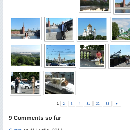
1
2
3
4
31
32
33
►
9 Comments so far