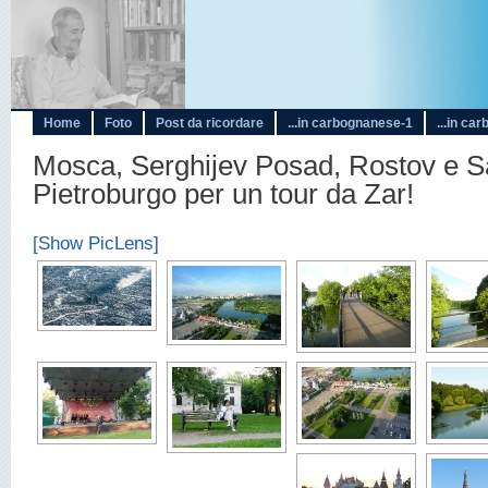
Home
Foto
Post da ricordare
...in carbognanese-1
...in ca
Mosca, Serghijev Posad, Rostov e 
Pietroburgo per un tour da Zar!
[Show PicLens]