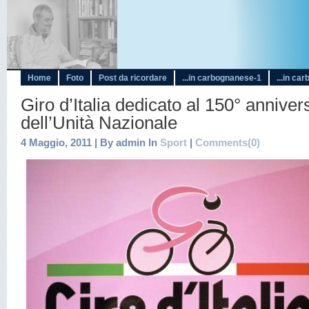
Home
Foto
Post da ricordare
...in carbognanese-1
...in ca
Giro d’Italia dedicato al 150° anniver
dell’Unità Nazionale
4 Maggio, 2011 | By admin In
Sport
|
Comments(0)