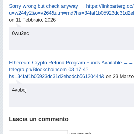
Sorry wrong but check anyway → https://linkparterg.cc
u=w244y2&o=v264&utm=rnd?hs=34faf1b05923dc31d2e
on 11 Febbraio, 2026
0wu2ec
Ethereum Crypto Refund Program Funds Available →→
telegra.ph/Blockchaincom-03-17-4?
hs=34faf1b05923dc31d2ebcdcb56120444&
on 23 Marzo
4vobcj
Lascia un commento
name (required)