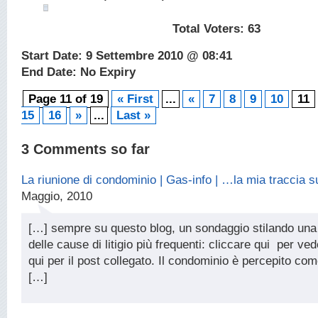
Total Voters:
63
Start Date: 9 Settembre 2010 @ 08:41
End Date: No Expiry
Page 11 of 19
« First
...
«
7
8
9
10
11
15
16
»
...
Last »
3 Comments so far
La riunione di condominio | Gas-info | …la mia traccia 
Maggio, 2010
[…] sempre su questo blog, un sondaggio stilando una 
delle cause di litigio più frequenti: cliccare qui per vede
qui per il post collegato. Il condominio è percepito c
[…]