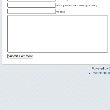
email ( will not be shown ) (required)
website
Powered by
C
Winnie the 