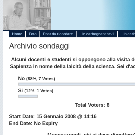
Home
Foto
Post da ricordare
...in carbognanese-1
...in ca
Archivio sondaggi
Alcuni docenti e studenti si oppongono alla visita d
Sapienza in nome della laicità della scienza. Sei d'
No
(88%, 7 Votes)
Si
(12%, 1 Votes)
Total Voters:
8
Start Date: 15 Gennaio 2008 @ 14:16
End Date: No Expiry
Monnezzopoli, chi si deve dimettere