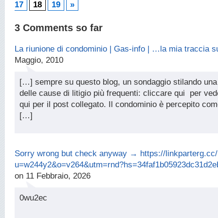
17
18
19
»
3 Comments so far
La riunione di condominio | Gas-info | …la mia traccia 
Maggio, 2010
[…] sempre su questo blog, un sondaggio stilando una 
delle cause di litigio più frequenti: cliccare qui per vede
qui per il post collegato. Il condominio è percepito c
[…]
Sorry wrong but check anyway → https://linkparterg.cc
u=w244y2&o=v264&utm=rnd?hs=34faf1b05923dc31d2e
on 11 Febbraio, 2026
0wu2ec