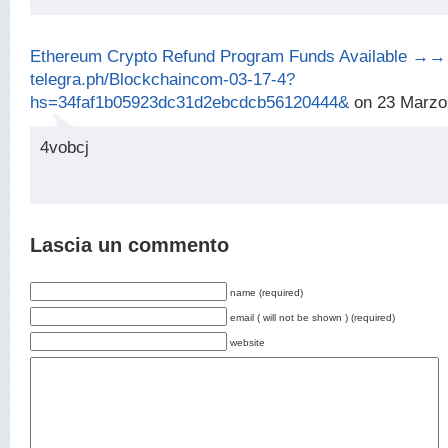
Ethereum Crypto Refund Program Funds Available →→
telegra.ph/Blockchaincom-03-17-4?
hs=34faf1b05923dc31d2ebcdcb56120444&
on 23 Marzo
4vobcj
Lascia un commento
name (required)
email ( will not be shown ) (required)
website