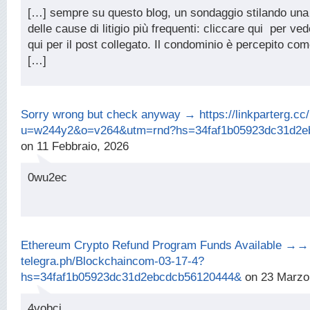
[…] sempre su questo blog, un sondaggio stilando una 
delle cause di litigio più frequenti: cliccare qui per vede
qui per il post collegato. Il condominio è percepito c
[…]
Sorry wrong but check anyway → https://linkparterg.cc
u=w244y2&o=v264&utm=rnd?hs=34faf1b05923dc31d2e
on 11 Febbraio, 2026
0wu2ec
Ethereum Crypto Refund Program Funds Available →→
telegra.ph/Blockchaincom-03-17-4?
hs=34faf1b05923dc31d2ebcdcb56120444&
on 23 Marzo
4vobcj