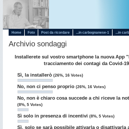
Home
Foto
Post da ricordare
...in carbognanese-1
...in ca
Archivio sondaggi
Installerete sul vostro smartphone la nuova App "
tracciamento dei contagi da Covid-1
Sì, la installerò
(26%, 16 Votes)
No, non ci penso proprio
(26%, 16 Votes)
No, non è chiaro cosa succede a chi riceve la not
(8%, 5 Votes)
Sì solo in presenza di incentivi
(8%, 5 Votes)
Sì, solo se sarà possibile attivarla o disattivarl