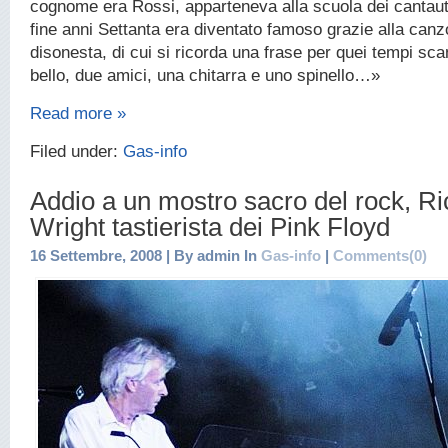
cognome era Rossi, apparteneva alla scuola dei cantaut
fine anni Settanta era diventato famoso grazie alla can
disonesta, di cui si ricorda una frase per quei tempi sc
bello, due amici, una chitarra e uno spinello…»
Read more »
Filed under:
Gas-info
Addio a un mostro sacro del rock, R
Wright tastierista dei Pink Floyd
16 Settembre, 2008 | By admin In
Gas-info
|
Comments(0)