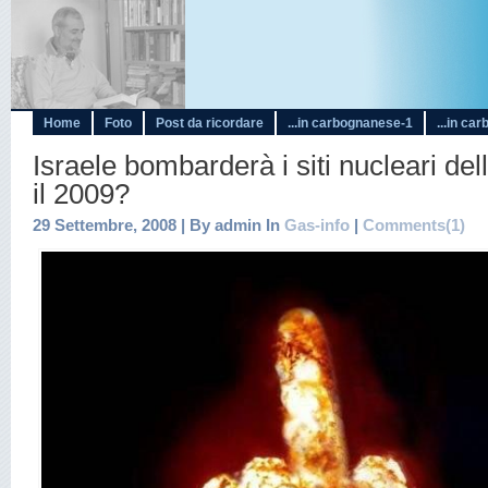
Home
Foto
Post da ricordare
...in carbognanese-1
...in ca
Israele bombarderà i siti nucleari dell
il 2009?
29 Settembre, 2008 | By admin In
Gas-info
|
Comments(1)