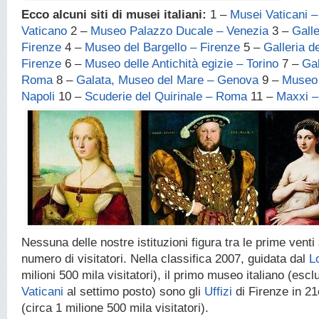
Ecco alcuni siti di musei italiani:
1 –
Musei Vaticani – 
Vaticano
2 –
Museo Palazzo Ducale – Venezia
3 –
Galle
Firenze
4 –
Museo del Bargello – Firenze
5 –
Galleria d
Firenze
6 –
Museo delle Antichità egizie – Torino
7 –
Gal
Roma
8 –
Galata, Museo del Mare – Genova
9 –
Museo 
Napoli
10 –
Scuderie del Quirinale – Roma
11 –
Maxxi 
Nessuna delle nostre istituzioni figura tra le prime vent
numero di visitatori. Nella classifica 2007, guidata dal
L
milioni 500 mila visitatori), il primo museo italiano (escl
Vaticani
al settimo posto) sono gli
Uffizi
di Firenze in 2
(circa 1 milione 500 mila visitatori).