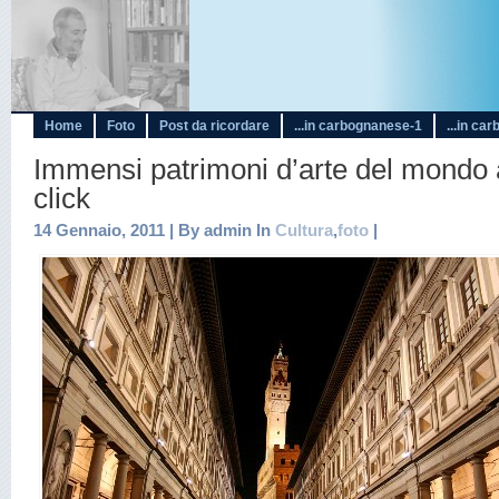
Home
Foto
Post da ricordare
...in carbognanese-1
...in ca
Immensi patrimoni d’arte del mondo a
click
14 Gennaio, 2011 | By admin In
Cultura
,
foto
|