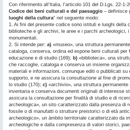
Con riferimento all’Italia, l’articolo 101 del D.Lgs. 22-1-
Codice dei beni culturali e del paesaggio
– definisce g
luoghi della cultura
” nel seguente modo:
1. Ai fini del presente codice sono istituti e luoghi della 
biblioteche e gli archivi, le aree e i parchi archeologici,
monumentali.
2. Si intende per:
a)
«museo», una struttura permanente
cataloga, conserva, ordina ed espone beni culturali per fi
educazione e di studio (169);
b)
«biblioteca», una strut
che raccoglie, cataloga e conserva un insieme organizzat
materiali e informazioni, comunque editi o pubblicati su
supporto, e ne assicura la consultazione al fine di promu
lo studio (170);
c)
«archivio», una struttura permanente 
inventaria e conserva documenti originali di interesse st
assicura la consultazione per finalità di studio e di rice
archeologica», un sito caratterizzato dalla presenza di r
fossile o di manufatti o strutture preistorici o di età anti
archeologico», un àmbito territoriale caratterizzato da i
archeologiche e dalla compresenza di valori storici, pae