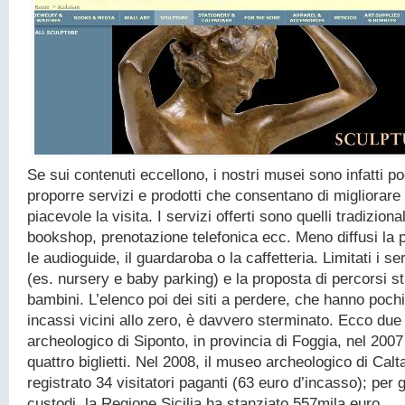
Se sui contenuti eccellono, i nostri musei sono infatti po
proporre servizi e prodotti che consentano di migliorare
piacevole la visita. I servizi offerti sono quelli tradizional
bookshop, prenotazione telefonica ecc. Meno diffusi la p
le audioguide, il guardaroba o la caffetteria. Limitati i ser
(es. nursery e baby parking) e la proposta di percorsi st
bambini. L’elenco poi dei siti a perdere, che hanno pochi 
incassi vicini allo zero, è davvero sterminato. Ecco due
archeologico di Siponto, in provincia di Foggia, nel 200
quattro biglietti. Nel 2008, il museo archeologico di Calt
registrato 34 visitatori paganti (63 euro d’incasso); per g
custodi, la Regione Sicilia ha stanziato 557mila euro.