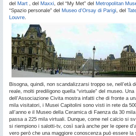
del
Mart
, del
Maxxi
, del “My Met” del
Metropolitan Mus
“Spazio personale” del
Museo d’Orsay di Parigi
, del
Tat
Louvre
.
Bisogna, quindi, non scandalizzarsi troppo se, nell’età de
reale, molti prediligono quella “virtuale” del museo. Una
dell’Associazione Civita mostra infatti che di fronte a u
mila visitatori, i Musei Capitolini sono visti in rete da 50
all’anno e il Museo della Ceramica di Faenza da 30 mila v
passa a 225 mila virtuali. Dunque, come nel calcio si sv
si riempiono i salotti-tv, così sarà anche per le opere d’
vero però che una maggiore conoscenza può essere la 