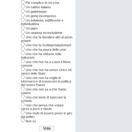
Più complice di chi vota
Un cattivo italiano
Un gatekeeper
Un genio incompreso
Un indolente, indifferente e
individualista
Un pigro
Un utopista inconcludente
Uno che fa decidere altri al posto
proprio
Uno che fa rivoltaarmatadomani
Uno che ha paura delle urne
Uno che ha sfiducia nelle
Istituzioni
Uno che non ha a cuore il Bene
comune
Uno che non ha senso civico né
senso dello Stato
Uno che non ha voglia di
informarsi e di conoscere la politica
del nostro Paese
Uno che non sa a che Santo
votarsi
Uno che teme di sporcare la
scheda
Uno che pensa che votare
serve a poco e niente
Uno stufo di essere preso in giro
dai politici
Non so