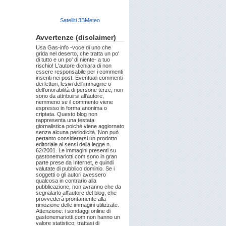
Satelliti 3BMeteo
Avvertenze (disclaimer)
Usa Gas-info -voce di uno che
grida nel deserto, che tratta un po'
di tutto e un po' di niente- a tuo
rischio! L'autore dichiara di non
essere responsabile per i commenti
inseriti nei post. Eventuali commenti
dei lettori, lesivi dell'immagine o
dell'onorabilità di persone terze, non
sono da attribuirsi all'autore,
nemmeno se il commento viene
espresso in forma anonima o
criptata. Questo blog non
rappresenta una testata
giornalistica poiché viene aggiornato
senza alcuna periodicità. Non può
pertanto considerarsi un prodotto
editoriale ai sensi della legge n.
62/2001. Le immagini presenti su
gastonemariotti.com sono in gran
parte prese da Internet, e quindi
valutate di pubblico dominio. Se i
soggetti o gli autori avessero
qualcosa in contrario alla
pubblicazione, non avranno che da
segnalarlo all'autore del blog, che
provvederà prontamente alla
rimozione delle immagini utilizzate.
Attenzione: i sondaggi online di
gastonemariotti.com non hanno un
valore statistico; trattasi di