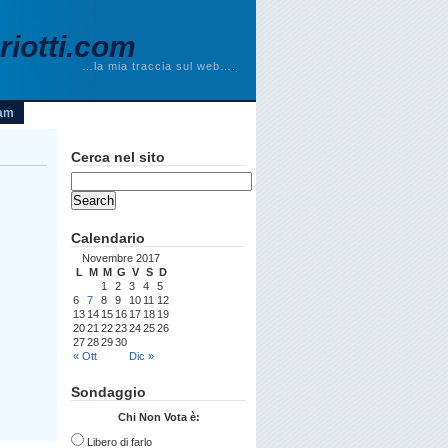
iotti.com
…la mia traccia sul web….
am
Cerca nel sito
Calendario
Novembre 2017
L
M
M
G
V
S
D
1
2
3
4
5
6
7
8
9
10
11
12
13
14
15
16
17
18
19
20
21
22
23
24
25
26
27
28
29
30
« Ott
Dic »
Sondaggio
Chi Non Vota è:
Libero di farlo