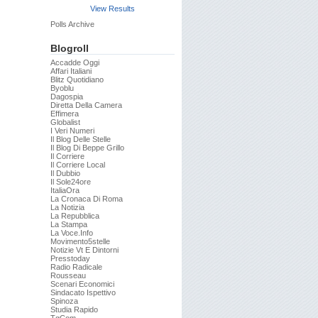
View Results
Polls Archive
Blogroll
Accadde Oggi
Affari Italiani
Blitz Quotidiano
Byoblu
Dagospia
Diretta Della Camera
Effimera
Globalist
I Veri Numeri
Il Blog Delle Stelle
Il Blog Di Beppe Grillo
Il Corriere
Il Corriere Local
Il Dubbio
Il Sole24ore
ItaliaOra
La Cronaca Di Roma
La Notizia
La Repubblica
La Stampa
La Voce.info
Movimento5stelle
Notizie Vt E Dintorni
Presstoday
Radio Radicale
Rousseau
Scenari Economici
Sindacato Ispettivo
Spinoza
Studia Rapido