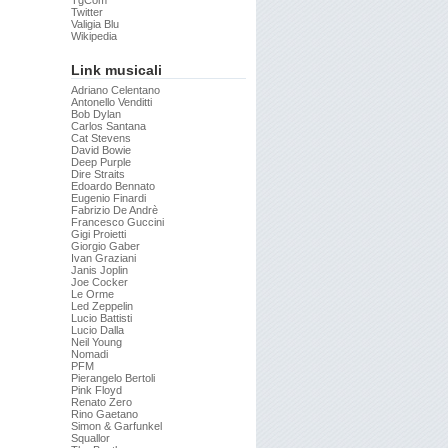
TgCom
Twitter
Valigia Blu
Wikipedia
Link musicali
Adriano Celentano
Antonello Venditti
Bob Dylan
Carlos Santana
Cat Stevens
David Bowie
Deep Purple
Dire Straits
Edoardo Bennato
Eugenio Finardi
Fabrizio De Andrè
Francesco Guccini
Gigi Proietti
Giorgio Gaber
Ivan Graziani
Janis Joplin
Joe Cocker
Le Orme
Led Zeppelin
Lucio Battisti
Lucio Dalla
Neil Young
Nomadi
PFM
Pierangelo Bertoli
Pink Floyd
Renato Zero
Rino Gaetano
Simon & Garfunkel
Squallor