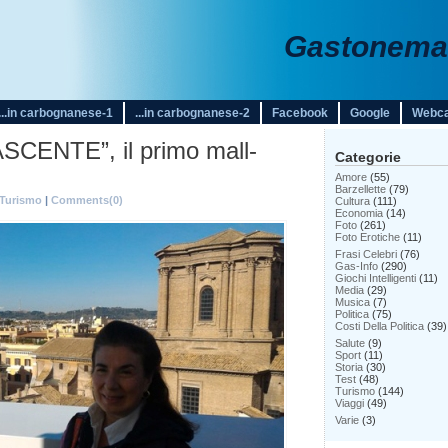
Gastonemar
...in carbognanese-1
...in carbognanese-2
Facebook
Google
Webc
SCENTE”, il primo mall-
Categorie
Amore
(55)
Barzellette
(79)
Turismo
|
Comments(0)
Cultura
(111)
Economia
(14)
Foto
(261)
Foto Erotiche
(11)
Frasi Celebri
(76)
Gas-Info
(290)
Giochi Intelligenti
(11)
Media
(29)
Musica
(7)
Politica
(75)
Costi Della Politica
(39)
Salute
(9)
Sport
(11)
Storia
(30)
Test
(48)
Turismo
(144)
Viaggi
(49)
Varie
(3)