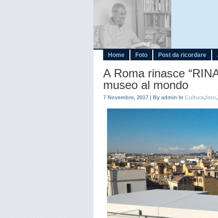
Home
Foto
Post da ricordare
A Roma rinasce “RINA
museo al mondo
7 Novembre, 2017 | By admin In
Cultura
,
foto
,