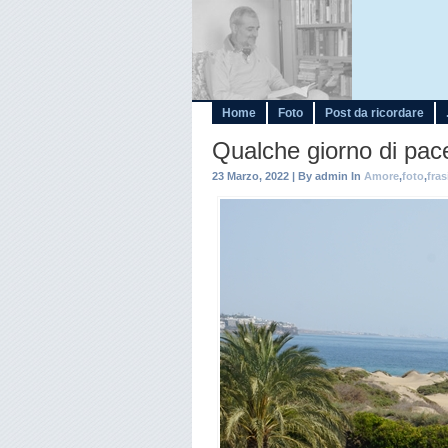
Home
Foto
Post da ricordare
Qualche giorno di pace
23 Marzo, 2022 | By admin In
Amore
,
foto
,
fras