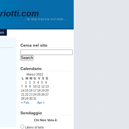
iotti.com
…la mia traccia sul web….
am
Cerca nel sito
Calendario
Marzo 2022
L
M
M
G
V
S
D
1
2
3
4
5
6
7
8
9
10
11
12
13
14
15
16
17
18
19
20
21
22
23
24
25
26
27
28
29
30
31
« Feb
Apr »
Sondaggio
Chi Non Vota è:
Libero di farlo