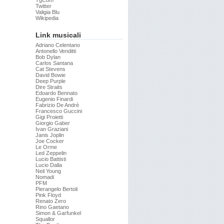
TgCom
Twitter
Valigia Blu
Wikipedia
Link musicali
Adriano Celentano
Antonello Venditti
Bob Dylan
Carlos Santana
Cat Stevens
David Bowie
Deep Purple
Dire Straits
Edoardo Bennato
Eugenio Finardi
Fabrizio De Andrè
Francesco Guccini
Gigi Proietti
Giorgio Gaber
Ivan Graziani
Janis Joplin
Joe Cocker
Le Orme
Led Zeppelin
Lucio Battisti
Lucio Dalla
Neil Young
Nomadi
PFM
Pierangelo Bertoli
Pink Floyd
Renato Zero
Rino Gaetano
Simon & Garfunkel
Squallor