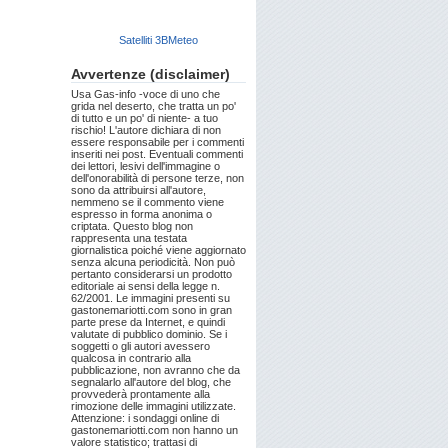
Satelliti 3BMeteo
Avvertenze (disclaimer)
Usa Gas-info -voce di uno che
grida nel deserto, che tratta un po'
di tutto e un po' di niente- a tuo
rischio! L'autore dichiara di non
essere responsabile per i commenti
inseriti nei post. Eventuali commenti
dei lettori, lesivi dell'immagine o
dell'onorabilità di persone terze, non
sono da attribuirsi all'autore,
nemmeno se il commento viene
espresso in forma anonima o
criptata. Questo blog non
rappresenta una testata
giornalistica poiché viene aggiornato
senza alcuna periodicità. Non può
pertanto considerarsi un prodotto
editoriale ai sensi della legge n.
62/2001. Le immagini presenti su
gastonemariotti.com sono in gran
parte prese da Internet, e quindi
valutate di pubblico dominio. Se i
soggetti o gli autori avessero
qualcosa in contrario alla
pubblicazione, non avranno che da
segnalarlo all'autore del blog, che
provvederà prontamente alla
rimozione delle immagini utilizzate.
Attenzione: i sondaggi online di
gastonemariotti.com non hanno un
valore statistico; trattasi di