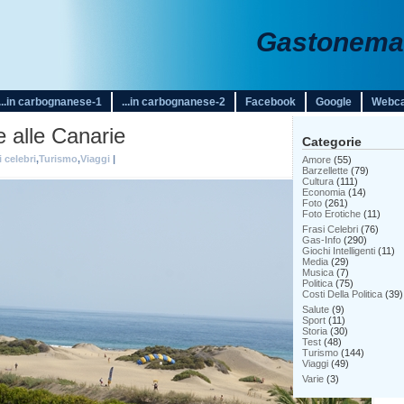
Gastonemar
...in carbognanese-1
...in carbognanese-2
Facebook
Google
Webc
 alle Canarie
Categorie
i celebri
,
Turismo
,
Viaggi
|
Amore
(55)
Barzellette
(79)
Cultura
(111)
Economia
(14)
Foto
(261)
Foto Erotiche
(11)
Frasi Celebri
(76)
Gas-Info
(290)
Giochi Intelligenti
(11)
Media
(29)
Musica
(7)
Politica
(75)
Costi Della Politica
(39)
Salute
(9)
Sport
(11)
Storia
(30)
Test
(48)
Turismo
(144)
Viaggi
(49)
Varie
(3)