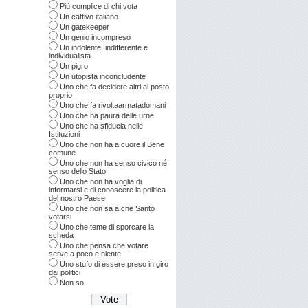
Più complice di chi vota
Un cattivo italiano
Un gatekeeper
Un genio incompreso
Un indolente, indifferente e
individualista
Un pigro
Un utopista inconcludente
Uno che fa decidere altri al posto
proprio
Uno che fa rivoltaarmatadomani
Uno che ha paura delle urne
Uno che ha sfiducia nelle
Istituzioni
Uno che non ha a cuore il Bene
comune
Uno che non ha senso civico né
senso dello Stato
Uno che non ha voglia di
informarsi e di conoscere la politica
del nostro Paese
Uno che non sa a che Santo
votarsi
Uno che teme di sporcare la
scheda
Uno che pensa che votare
serve a poco e niente
Uno stufo di essere preso in giro
dai politici
Non so