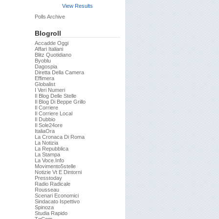
View Results
Polls Archive
Blogroll
Accadde Oggi
Affari Italiani
Blitz Quotidiano
Byoblu
Dagospia
Diretta Della Camera
Effimera
Globalist
I Veri Numeri
Il Blog Delle Stelle
Il Blog Di Beppe Grillo
Il Corriere
Il Corriere Local
Il Dubbio
Il Sole24ore
ItaliaOra
La Cronaca Di Roma
La Notizia
La Repubblica
La Stampa
La Voce.info
Movimento5stelle
Notizie Vt E Dintorni
Presstoday
Radio Radicale
Rousseau
Scenari Economici
Sindacato Ispettivo
Spinoza
Studia Rapido