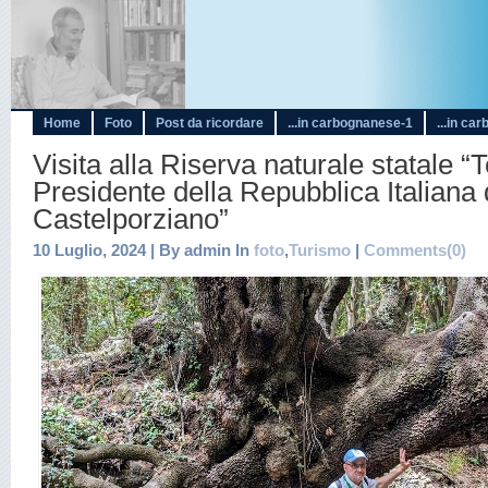
Home
Foto
Post da ricordare
...in carbognanese-1
...in ca
Visita alla Riserva naturale statale “
Presidente della Repubblica Italiana 
Castelporziano”
10 Luglio, 2024 | By admin In
foto
,
Turismo
|
Comments(0)