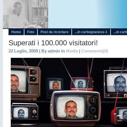
Home
Foto
Post da ricordare
...in carbognanese-1
...in ca
Superati i 100.000 visitatori!
22 Luglio, 2009 | By admin In
Media
|
Comments(0)