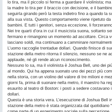
lo tira, ma il piccolo si ferma a guardare il violinista; m
la madre lo tira per il braccio con decisione, e il bambin
seguirla girando però la testa indietro fino a quando la
alla sua vista. Questo comportamento viene ripetuto da d
bambini. E tutti i genitori, senza eccezione, li forzeran
Nei tre quarti d’ora in cui il musicista suona, soltanto se
fermano e rimangono un momento ad ascoltare. Circa ve
lasciano soldi, ma continuano a camminare normalment
L’uomo raccoglie trentadue dollari. Quando finisce di su
stazione della metro ritorna il silenzio, nessuno se ne
applaude, né gli rende alcun riconoscimento.
Nessuno lo sa, ma il violinista è Joshua Bell, uno dei pi
al mondo. Qui ha appena suonato uno dei pezzi più comp
nella storia, con un violino del valore di tre milioni e me
giorni fa, prima di suonare nella metro, il maestro ha regi
esaurito al teatro di Boston: i posti a sedere costavano
dollari.
Questa è una storia vera. L’esecuzione di Joshua Bell in
stazione della metro è stata organizzata dal quotidiano
come parte di un esperimento sociale sulla percezione, i