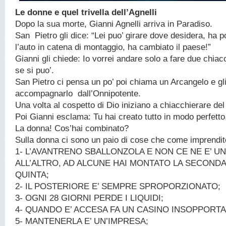
Le donne e quel trivella dell’Agnelli
Dopo la sua morte, Gianni Agnelli arriva in Paradiso.
San Pietro gli dice: “Lei puo’ girare dove desidera, ha por
l’auto in catena di montaggio, ha cambiato il paese!”
Gianni gli chiede: Io vorrei andare solo a fare due chi
se si puo’.
San Pietro ci pensa un po’ poi chiama un Arcangelo e gli
accompagnarlo dall’Onnipotente.
Una volta al cospetto di Dio iniziano a chiacchierare del
Poi Gianni esclama: Tu hai creato tutto in modo perfett
La donna! Cos’hai combinato?
Sulla donna ci sono un paio di cose che come imprendit
1- L’AVANTRENO SBALLONZOLA E NON CE NE E’ U
ALL’ALTRO, AD ALCUNE HAI MONTATO LA SECONDA
QUINTA;
2- IL POSTERIORE E’ SEMPRE SPROPORZIONATO;
3- OGNI 28 GIORNI PERDE I LIQUIDI;
4- QUANDO E’ ACCESA FA UN CASINO INSOPPORTA
5- MANTENERLA E’ UN’IMPRESA;