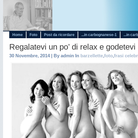
Home
Foto
Post da ricordare
...in carbognanese-1
...in ca
Regalatevi un po’ di relax e godetevi
30 Novembre, 2014 | By admin In
barzellette
,
foto
,
frasi celebr