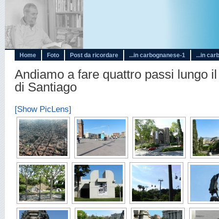
Home
Foto
Post da ricordare
...in carbognanese-1
...in ca
Andiamo a fare quattro passi lungo 
di Santiago
[Show PicLens]