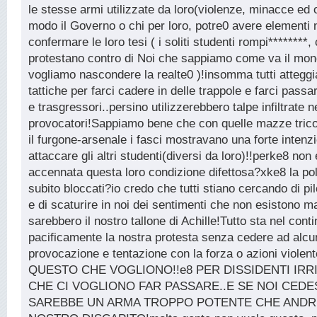
le stesse armi utilizzate da loro(violenze, minacce ed 
modo il Governo o chi per loro, potre0 avere elementi 
confermare le loro tesi ( i soliti studenti rompi********
protestano contro di Noi che sappiamo come va il mo
vogliamo nascondere la realte0 )!insomma tutti attegg
tattiche per farci cadere in delle trappole e farci passa
e trasgressori..persino utilizzerebbero talpe infiltrate n
provocatori!Sappiamo bene che con quelle mazze trico
il furgone-arsenale i fasci mostravano una forte intenz
attaccare gli altri studenti(diversi da loro)!!perke8 non
accennata questa loro condizione difettosa?xke8 la pol
subito bloccati?io credo che tutti stiano cercando di pil
e di scaturire in noi dei sentimenti che non esistono m
sarebbero il nostro tallone di Achille!Tutto sta nel cont
pacificamente la nostra protesta senza cedere ad alcu
provocazione e tentazione con la forza o azioni viole
QUESTO CHE VOGLIONO!!e8 PER DISSIDENTI IRR
CHE CI VOGLIONO FAR PASSARE..E SE NOI CEDE
SAREBBE UN ARMA TROPPO POTENTE CHE ANDR