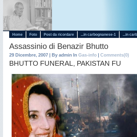
Home
Foto
Post da ricordare
...in carbognanese-1
...in ca
Assassinio di Benazir Bhutto
29 Dicembre, 2007 | By admin In
Gas-info
|
Comments(0)
BHUTTO FUNERAL, PAKISTAN FU