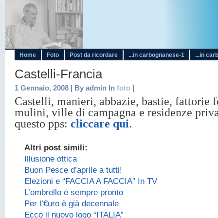
Home
Foto
Post da ricordare
...in carbognanese-1
...in ca
Castelli-Francia
1 Gennaio, 2008 | By admin In
foto
|
Castelli, manieri, abbazie, bastie, fattorie f
mulini, ville di campagna e residenze priva
questo pps:
cliccare qui
.
Altri post simili:
Illusione ottica
Buon Pesce d’aprile a tutti!
Elezioni e “FACCIA A FACCIA” In TV
L’ombrello è sempre pronto
Per l’€uro è già decennale
Ecco il nuovo logo “ITALIA”