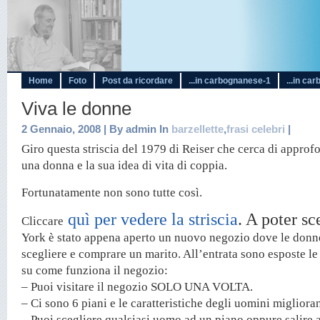
Home
Foto
Post da ricordare
...in carbognanese-1
...in ca
Viva le donne
2 Gennaio, 2008 | By admin In
barzellette
,
frasi celebri
|
Giro questa striscia del 1979 di Reiser che cerca di approfo
una donna e la sua idea di vita di coppia.
Fortunatamente non sono tutte così.
quì per vedere la striscia
. A poter sc
Cliccare
York è stato appena aperto un nuovo negozio dove le don
scegliere e comprare un marito. All’entrata sono esposte le 
su come funziona il negozio:
– Puoi visitare il negozio SOLO UNA VOLTA.
– Ci sono 6 piani e le caratteristiche degli uomini migliora
– Puoi scegliere qualsiasi uomo ad un piano oppure salire a