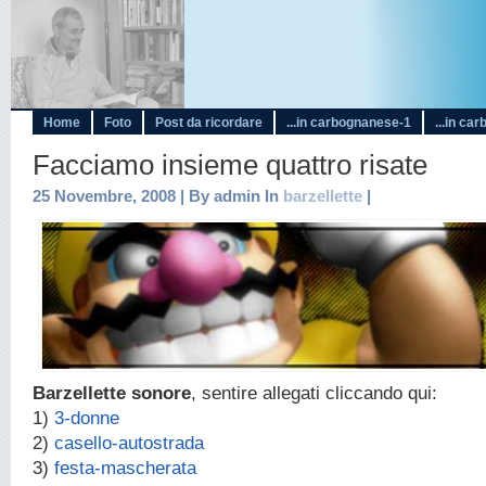
Home
Foto
Post da ricordare
...in carbognanese-1
...in ca
Facciamo insieme quattro risate
25 Novembre, 2008 | By admin In
barzellette
|
Barzellette sonore
, sentire allegati cliccando qui:
1)
3-donne
2)
casello-autostrada
3)
festa-mascherata