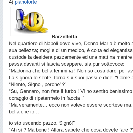
4)
pianoforte
Barzelletta
Nel quartiere di Napoli dove vive, Donna Maria è molto 
sua bellezza; moglie di un medico, è colta ed elegantis
custode la desidera pazzamente ed una mattina mentre l
passa davanti si lascia scappare, sia pur sottovoce:
“Madonna che bella femmina ! Non so cosa darei per ave
La signora lo sente, torna sui suoi passi e dice: “Come 
“Niente, Signo’, perche’ ?”
“Su, Gennaro, non fate il furbo ! Vi ho sentito benissim
coraggio di ripetermelo in faccia !”
“Ma veramente… ecco non volevo essere scortese ma…
bella che io…
io sto uscendo pazzo, Signò!”
“Ah si ? Ma bene ! Allora sapete che cosa dovete fare ?