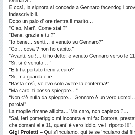
svenarvi..!”
E così, la signora si concede a Gennaro facendogli pro
indescrivibili.
Dopo un paio d’ ore rientra il marito…
“Ciao, Mari’. Come stai ?”
“Bene, grazie e tu ?”
“Io bene… senti… è venuto su Gennaro?”
“Co… cosa ? non ho capito.”
“Avanti, su !… ti ho detto: è venuto Gennaro verso le 11
“Si, si è venuto… ”
“E ti ha portato tremila euro?”
“Si, ma guarda che… ”
“Basta così, volevo solo avere la conferma!”
“Ma caro, ti posso spiegare…”
“Non c’è nulla da spiegare… Gennaro è un vero uomo!
parola!”
La moglie rimane allibita…”Ma caro, non capisco ?…
“Sai, ieri pomeriggio mi incontra e mi fa: Dottore, prest
che domani alle 11, quant’ è vero Iddio, ve li riporto !!!”.
Gigi Proietti
– Qui s’inculamo, qui te se ‘nculano dal fil