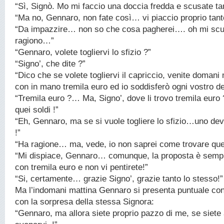
“Sì, Signò. Mo mi faccio una doccia fredda e scusate t
“Ma no, Gennaro, non fate così… vi piaccio proprio tant
“Da impazzire… non so che cosa pagherei…. oh mi scu
ragiono…”
“Gennaro, volete togliervi lo sfizio ?”
“Signo’, che dite ?”
“Dico che se volete togliervi il capriccio, venite domani 
con in mano tremila euro ed io soddisferò ogni vostro d
“Tremila euro ?… Ma, Signo’, dove li trovo tremila euro
quei soldi !”
“Eh, Gennaro, ma se si vuole togliere lo sfizio…uno dev
!”
“Ha ragione… ma, vede, io non saprei come trovare que
“Mi dispiace, Gennaro… comunque, la proposta è sempre
con tremila euro e non vi pentirete!”
“Si, certamente… grazie Signo’, grazie tanto lo stesso!”
Ma l’indomani mattina Gennaro si presenta puntuale con
con la sorpresa della stessa Signora:
“Gennaro, ma allora siete proprio pazzo di me, se siete 