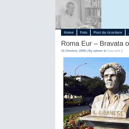
Home
Foto
Post da ricordare
Roma Eur – Bravata o 
15 Ottobre, 2008 | By admin In
Gas-info
|