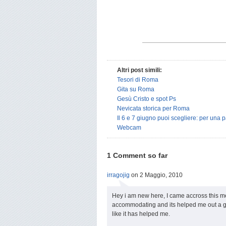
Altri post simili:
Tesori di Roma
Gita su Roma
Gesù Cristo e spot Ps
Nevicata storica per Roma
Il 6 e 7 giugno puoi scegliere: per una p
Webcam
1 Comment so far
irragojig
on 2 Maggio, 2010
Hey i am new here, I came accross this me
accommodating and its helped me out a gre
like it has helped me.