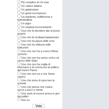
Più complice di chi vota
Un cattivo italiano
Un gatekeeper
Un genio incompreso
Un indolente, indifferente e
individualista
Un pigro
Un utopista inconcludente
Uno che fa decidere altri al posto
proprio
Uno che fa rivoltaarmatadomani
Uno che ha paura delle urne
Uno che ha sfiducia nelle
Istituzioni
Uno che non ha a cuore il Bene
comune
Uno che non ha senso civico né
senso dello Stato
Uno che non ha voglia di
informarsi e di conoscere la politica
del nostro Paese
Uno che non sa a che Santo
votarsi
Uno che teme di sporcare la
scheda
Uno che pensa che votare
serve a poco e niente
Uno stufo di essere preso in giro
dai politici
Non so