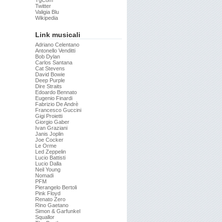
TgCom
Twitter
Valigia Blu
Wikipedia
Link musicali
Adriano Celentano
Antonello Venditti
Bob Dylan
Carlos Santana
Cat Stevens
David Bowie
Deep Purple
Dire Straits
Edoardo Bennato
Eugenio Finardi
Fabrizio De Andrè
Francesco Guccini
Gigi Proietti
Giorgio Gaber
Ivan Graziani
Janis Joplin
Joe Cocker
Le Orme
Led Zeppelin
Lucio Battisti
Lucio Dalla
Neil Young
Nomadi
PFM
Pierangelo Bertoli
Pink Floyd
Renato Zero
Rino Gaetano
Simon & Garfunkel
Squallor