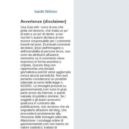
Satelliti 3BMeteo
Avvertenze (disclaimer)
Usa Gas-info -voce di uno che
grida nel deserto, che tratta un po'
di tutto e un po' di niente- a tuo
rischio! L'autore dichiara di non
essere responsabile per i commenti
inseriti nei post. Eventuali commenti
dei lettori, lesivi dell'immagine o
dell'onorabilità di persone terze, non
sono da attribuirsi all'autore,
nemmeno se il commento viene
espresso in forma anonima o
criptata. Questo blog non
rappresenta una testata
giornalistica poiché viene aggiornato
senza alcuna periodicità. Non può
pertanto considerarsi un prodotto
editoriale ai sensi della legge n.
62/2001. Le immagini presenti su
gastonemariotti.com sono in gran
parte prese da Internet, e quindi
valutate di pubblico dominio. Se i
soggetti o gli autori avessero
qualcosa in contrario alla
pubblicazione, non avranno che da
segnalarlo all'autore del blog, che
provvederà prontamente alla
rimozione delle immagini utilizzate.
Attenzione: i sondaggi online di
gastonemariotti.com non hanno un
valore statistico; trattasi di