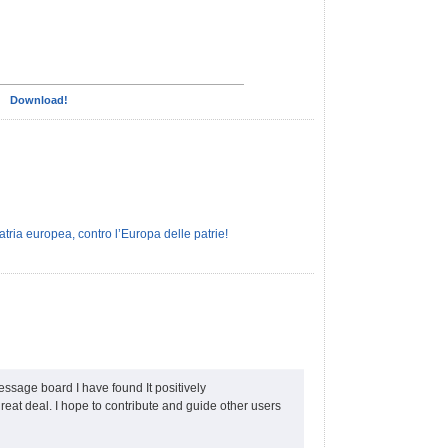
Download!
atria europea, contro l’Europa delle patrie!
ssage board I have found It positively
at deal. I hope to contribute and guide other users