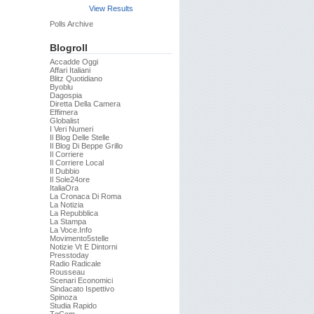
View Results
Polls Archive
Blogroll
Accadde Oggi
Affari Italiani
Blitz Quotidiano
Byoblu
Dagospia
Diretta Della Camera
Effimera
Globalist
I Veri Numeri
Il Blog Delle Stelle
Il Blog Di Beppe Grillo
Il Corriere
Il Corriere Local
Il Dubbio
Il Sole24ore
ItaliaOra
La Cronaca Di Roma
La Notizia
La Repubblica
La Stampa
La Voce.info
Movimento5stelle
Notizie Vt E Dintorni
Presstoday
Radio Radicale
Rousseau
Scenari Economici
Sindacato Ispettivo
Spinoza
Studia Rapido