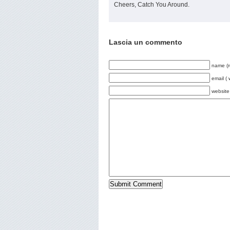
Cheers, Catch You Around.
Lascia un commento
name (r
email ( 
website