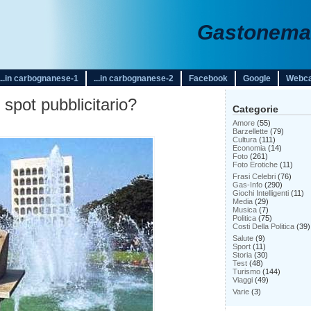
Gastonemar
...in carbognanese-1
...in carbognanese-2
Facebook
Google
Webc
spot pubblicitario?
Categorie
Amore
(55)
Barzellette
(79)
Cultura
(111)
Economia
(14)
Foto
(261)
Foto Erotiche
(11)
Frasi Celebri
(76)
Gas-Info
(290)
Giochi Intelligenti
(11)
Media
(29)
Musica
(7)
Politica
(75)
Costi Della Politica
(39)
Salute
(9)
Sport
(11)
Storia
(30)
Test
(48)
Turismo
(144)
Viaggi
(49)
Varie
(3)