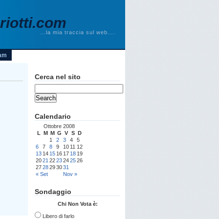
iotti.com
…la mia traccia sul web….
am
Cerca nel sito
Calendario
Ottobre 2008
L
M
M
G
V
S
D
1
2
3
4
5
6
7
8
9
10
11
12
13
14
15
16
17
18
19
20
21
22
23
24
25
26
27
28
29
30
31
« Set
Nov »
Sondaggio
Chi Non Vota è:
Libero di farlo