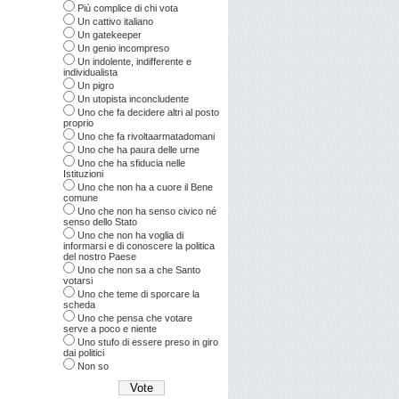
Più complice di chi vota
Un cattivo italiano
Un gatekeeper
Un genio incompreso
Un indolente, indifferente e
individualista
Un pigro
Un utopista inconcludente
Uno che fa decidere altri al posto
proprio
Uno che fa rivoltaarmatadomani
Uno che ha paura delle urne
Uno che ha sfiducia nelle
Istituzioni
Uno che non ha a cuore il Bene
comune
Uno che non ha senso civico né
senso dello Stato
Uno che non ha voglia di
informarsi e di conoscere la politica
del nostro Paese
Uno che non sa a che Santo
votarsi
Uno che teme di sporcare la
scheda
Uno che pensa che votare
serve a poco e niente
Uno stufo di essere preso in giro
dai politici
Non so