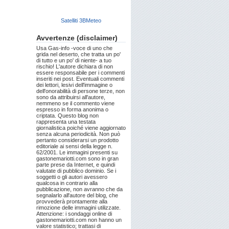
Satelliti 3BMeteo
Avvertenze (disclaimer)
Usa Gas-info -voce di uno che
grida nel deserto, che tratta un po'
di tutto e un po' di niente- a tuo
rischio! L'autore dichiara di non
essere responsabile per i commenti
inseriti nei post. Eventuali commenti
dei lettori, lesivi dell'immagine o
dell'onorabilità di persone terze, non
sono da attribuirsi all'autore,
nemmeno se il commento viene
espresso in forma anonima o
criptata. Questo blog non
rappresenta una testata
giornalistica poiché viene aggiornato
senza alcuna periodicità. Non può
pertanto considerarsi un prodotto
editoriale ai sensi della legge n.
62/2001. Le immagini presenti su
gastonemariotti.com sono in gran
parte prese da Internet, e quindi
valutate di pubblico dominio. Se i
soggetti o gli autori avessero
qualcosa in contrario alla
pubblicazione, non avranno che da
segnalarlo all'autore del blog, che
provvederà prontamente alla
rimozione delle immagini utilizzate.
Attenzione: i sondaggi online di
gastonemariotti.com non hanno un
valore statistico; trattasi di