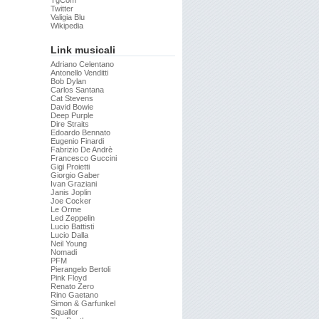
TgCom
Twitter
Valigia Blu
Wikipedia
Link musicali
Adriano Celentano
Antonello Venditti
Bob Dylan
Carlos Santana
Cat Stevens
David Bowie
Deep Purple
Dire Straits
Edoardo Bennato
Eugenio Finardi
Fabrizio De Andrè
Francesco Guccini
Gigi Proietti
Giorgio Gaber
Ivan Graziani
Janis Joplin
Joe Cocker
Le Orme
Led Zeppelin
Lucio Battisti
Lucio Dalla
Neil Young
Nomadi
PFM
Pierangelo Bertoli
Pink Floyd
Renato Zero
Rino Gaetano
Simon & Garfunkel
Squallor