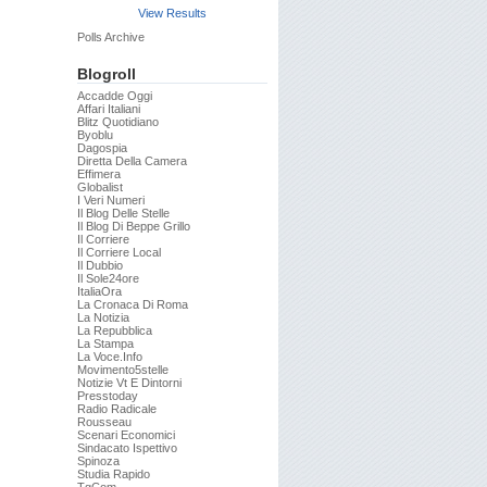
View Results
Polls Archive
Blogroll
Accadde Oggi
Affari Italiani
Blitz Quotidiano
Byoblu
Dagospia
Diretta Della Camera
Effimera
Globalist
I Veri Numeri
Il Blog Delle Stelle
Il Blog Di Beppe Grillo
Il Corriere
Il Corriere Local
Il Dubbio
Il Sole24ore
ItaliaOra
La Cronaca Di Roma
La Notizia
La Repubblica
La Stampa
La Voce.info
Movimento5stelle
Notizie Vt E Dintorni
Presstoday
Radio Radicale
Rousseau
Scenari Economici
Sindacato Ispettivo
Spinoza
Studia Rapido