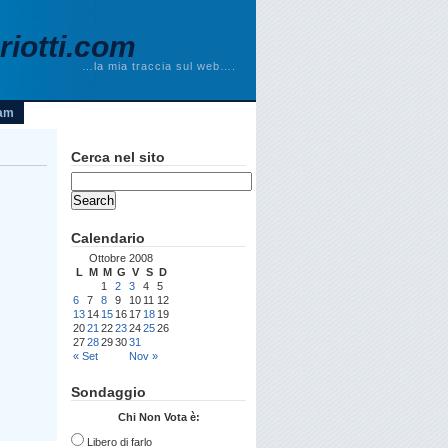
iotti.com
…la mia traccia sul web….
am
Cerca nel sito
Calendario
Ottobre 2008
L
M
M
G
V
S
D
1
2
3
4
5
6
7
8
9
10
11
12
13
14
15
16
17
18
19
20
21
22
23
24
25
26
27
28
29
30
31
« Set
Nov »
Sondaggio
Chi Non Vota è:
Libero di farlo