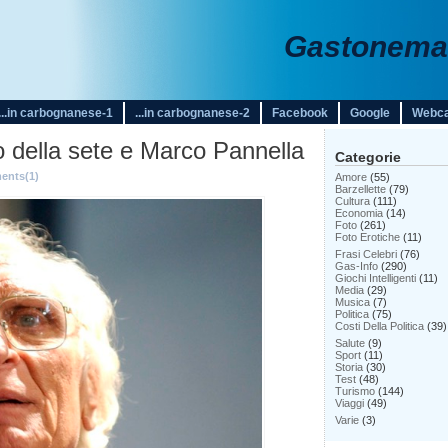
Gastonemar
...in carbognanese-1
...in carbognanese-2
Facebook
Google
Webc
o della sete e Marco Pannella
Categorie
nts(1)
Amore
(55)
Barzellette
(79)
Cultura
(111)
Economia
(14)
Foto
(261)
Foto Erotiche
(11)
Frasi Celebri
(76)
Gas-Info
(290)
Giochi Intelligenti
(11)
Media
(29)
Musica
(7)
Politica
(75)
Costi Della Politica
(39)
Salute
(9)
Sport
(11)
Storia
(30)
Test
(48)
Turismo
(144)
Viaggi
(49)
Varie
(3)