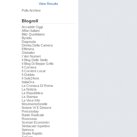
View Results
Polls Archive
Blogroll
Accadde Oggi
Affari Italiani
Blitz Quotidiano
Byoblu
Dagospia
Diretta Della Camera
Effimera
Globalist
I Veri Numeri
Il Blog Delle Stelle
Il Blog Di Beppe Grillo
Il Corriere
Il Corriere Local
Il Dubbio
Il Sole24ore
ItaliaOra
La Cronaca Di Roma
La Notizia
La Repubblica
La Stampa
La Voce.info
Movimento5stelle
Notizie Vt E Dintorni
Presstoday
Radio Radicale
Rousseau
Scenari Economici
Sindacato Ispettivo
Spinoza
Studia Rapido