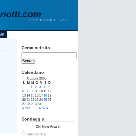
iotti.com
…la mia traccia sul web….
am
Cerca nel sito
Calendario
Ottobre 2008
L
M
M
G
V
S
D
1
2
3
4
5
6
7
8
9
10
11
12
13
14
15
16
17
18
19
20
21
22
23
24
25
26
27
28
29
30
31
« Set
Nov »
Sondaggio
Chi Non Vota è:
Libero di farlo