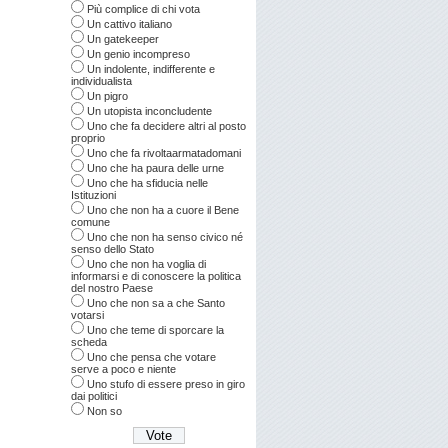
Più complice di chi vota
Un cattivo italiano
Un gatekeeper
Un genio incompreso
Un indolente, indifferente e
individualista
Un pigro
Un utopista inconcludente
Uno che fa decidere altri al posto
proprio
Uno che fa rivoltaarmatadomani
Uno che ha paura delle urne
Uno che ha sfiducia nelle
Istituzioni
Uno che non ha a cuore il Bene
comune
Uno che non ha senso civico né
senso dello Stato
Uno che non ha voglia di
informarsi e di conoscere la politica
del nostro Paese
Uno che non sa a che Santo
votarsi
Uno che teme di sporcare la
scheda
Uno che pensa che votare
serve a poco e niente
Uno stufo di essere preso in giro
dai politici
Non so