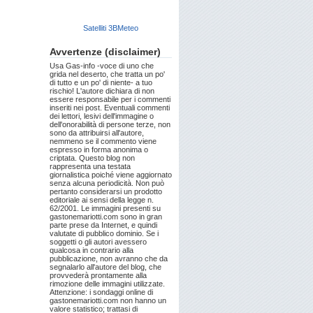
Satelliti 3BMeteo
Avvertenze (disclaimer)
Usa Gas-info -voce di uno che
grida nel deserto, che tratta un po'
di tutto e un po' di niente- a tuo
rischio! L'autore dichiara di non
essere responsabile per i commenti
inseriti nei post. Eventuali commenti
dei lettori, lesivi dell'immagine o
dell'onorabilità di persone terze, non
sono da attribuirsi all'autore,
nemmeno se il commento viene
espresso in forma anonima o
criptata. Questo blog non
rappresenta una testata
giornalistica poiché viene aggiornato
senza alcuna periodicità. Non può
pertanto considerarsi un prodotto
editoriale ai sensi della legge n.
62/2001. Le immagini presenti su
gastonemariotti.com sono in gran
parte prese da Internet, e quindi
valutate di pubblico dominio. Se i
soggetti o gli autori avessero
qualcosa in contrario alla
pubblicazione, non avranno che da
segnalarlo all'autore del blog, che
provvederà prontamente alla
rimozione delle immagini utilizzate.
Attenzione: i sondaggi online di
gastonemariotti.com non hanno un
valore statistico; trattasi di