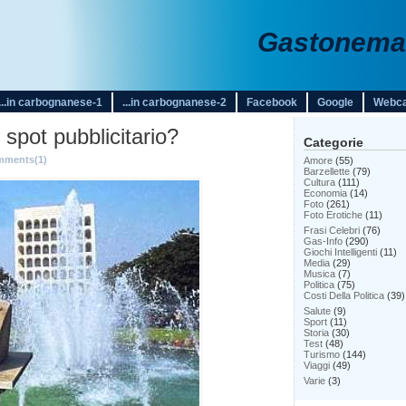
Gastonemar
...in carbognanese-1
...in carbognanese-2
Facebook
Google
Webc
spot pubblicitario?
Categorie
ments(1)
Amore
(55)
Barzellette
(79)
Cultura
(111)
Economia
(14)
Foto
(261)
Foto Erotiche
(11)
Frasi Celebri
(76)
Gas-Info
(290)
Giochi Intelligenti
(11)
Media
(29)
Musica
(7)
Politica
(75)
Costi Della Politica
(39)
Salute
(9)
Sport
(11)
Storia
(30)
Test
(48)
Turismo
(144)
Viaggi
(49)
Varie
(3)