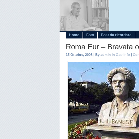
Home
Foto
Post da ricordare
Roma Eur – Bravata o 
15 Ottobre, 2008 | By admin In
Gas-info
|
Com