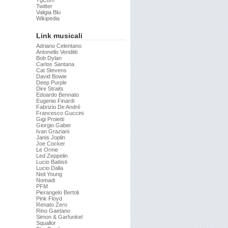
TgCom
Twitter
Valigia Blu
Wikipedia
Link musicali
Adriano Celentano
Antonello Venditti
Bob Dylan
Carlos Santana
Cat Stevens
David Bowie
Deep Purple
Dire Straits
Edoardo Bennato
Eugenio Finardi
Fabrizio De Andrè
Francesco Guccini
Gigi Proietti
Giorgio Gaber
Ivan Graziani
Janis Joplin
Joe Cocker
Le Orme
Led Zeppelin
Lucio Battisti
Lucio Dalla
Neil Young
Nomadi
PFM
Pierangelo Bertoli
Pink Floyd
Renato Zero
Rino Gaetano
Simon & Garfunkel
Squallor