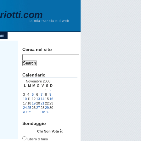
iotti.com
…la mia traccia sul web….
am
Cerca nel sito
Calendario
Novembre 2008
L
M
M
G
V
S
D
1
2
3
4
5
6
7
8
9
10
11
12
13
14
15
16
17
18
19
20
21
22
23
24
25
26
27
28
29
30
« Ott
Dic »
Sondaggio
Chi Non Vota è:
Libero di farlo