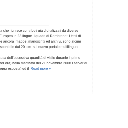
che riunisce contributi già digitalizzati da diverse
uropea in 23 lingue. I quadri di Rembrandt, i testi di
BC e ancora mappe, manoscritti ed archivi, sono alcuni
ponibile dal 20 c.m. sul nuovo portale multilingua
usa dell’eccessiva quantità di visite durante il primo
 per ora) nella mattinata del 21 novembre 2008 i server di
sopra esposta) ed il
Read more »