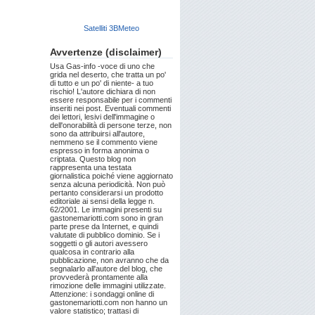
Satelliti 3BMeteo
Avvertenze (disclaimer)
Usa Gas-info -voce di uno che
grida nel deserto, che tratta un po'
di tutto e un po' di niente- a tuo
rischio! L'autore dichiara di non
essere responsabile per i commenti
inseriti nei post. Eventuali commenti
dei lettori, lesivi dell'immagine o
dell'onorabilità di persone terze, non
sono da attribuirsi all'autore,
nemmeno se il commento viene
espresso in forma anonima o
criptata. Questo blog non
rappresenta una testata
giornalistica poiché viene aggiornato
senza alcuna periodicità. Non può
pertanto considerarsi un prodotto
editoriale ai sensi della legge n.
62/2001. Le immagini presenti su
gastonemariotti.com sono in gran
parte prese da Internet, e quindi
valutate di pubblico dominio. Se i
soggetti o gli autori avessero
qualcosa in contrario alla
pubblicazione, non avranno che da
segnalarlo all'autore del blog, che
provvederà prontamente alla
rimozione delle immagini utilizzate.
Attenzione: i sondaggi online di
gastonemariotti.com non hanno un
valore statistico; trattasi di