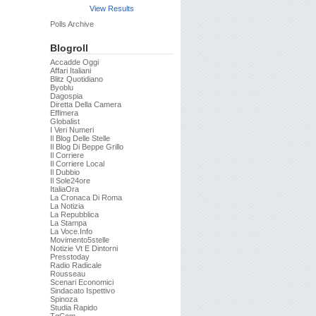
View Results
Polls Archive
Blogroll
Accadde Oggi
Affari Italiani
Blitz Quotidiano
Byoblu
Dagospia
Diretta Della Camera
Effimera
Globalist
I Veri Numeri
Il Blog Delle Stelle
Il Blog Di Beppe Grillo
Il Corriere
Il Corriere Local
Il Dubbio
Il Sole24ore
ItaliaOra
La Cronaca Di Roma
La Notizia
La Repubblica
La Stampa
La Voce.info
Movimento5stelle
Notizie Vt E Dintorni
Presstoday
Radio Radicale
Rousseau
Scenari Economici
Sindacato Ispettivo
Spinoza
Studia Rapido