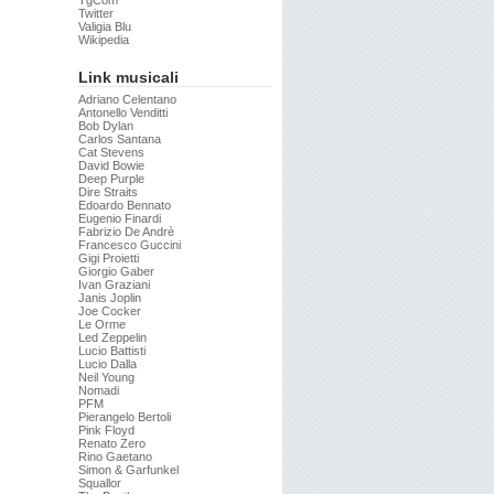
TgCom
Twitter
Valigia Blu
Wikipedia
Link musicali
Adriano Celentano
Antonello Venditti
Bob Dylan
Carlos Santana
Cat Stevens
David Bowie
Deep Purple
Dire Straits
Edoardo Bennato
Eugenio Finardi
Fabrizio De Andrè
Francesco Guccini
Gigi Proietti
Giorgio Gaber
Ivan Graziani
Janis Joplin
Joe Cocker
Le Orme
Led Zeppelin
Lucio Battisti
Lucio Dalla
Neil Young
Nomadi
PFM
Pierangelo Bertoli
Pink Floyd
Renato Zero
Rino Gaetano
Simon & Garfunkel
Squallor