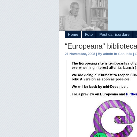
Home
Foto
Post da ricordare
“Europeana” biblioteca
21 Novembre, 2008 | By admin In
Gas-info
|
C