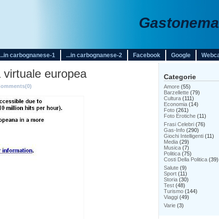
Gastonemar
...in carbognanese-1
...in carbognanese-2
Facebook
Google
Webc
 virtuale europea
Categorie
omments(0)
Amore
(55)
Barzellette
(79)
Cultura
(111)
Economia
(14)
Foto
(261)
Foto Erotiche
(11)
Frasi Celebri
(76)
Gas-Info
(290)
Giochi Intelligenti
(11)
Media
(29)
Musica
(7)
Politica
(75)
Costi Della Politica
(39)
Salute
(9)
Sport
(11)
Storia
(30)
Test
(48)
Turismo
(144)
Viaggi
(49)
Varie
(3)