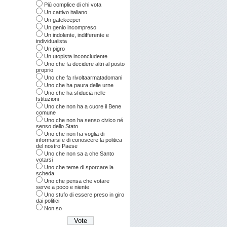
Più complice di chi vota
Un cattivo italiano
Un gatekeeper
Un genio incompreso
Un indolente, indifferente e
individualista
Un pigro
Un utopista inconcludente
Uno che fa decidere altri al posto
proprio
Uno che fa rivoltaarmatadomani
Uno che ha paura delle urne
Uno che ha sfiducia nelle
Istituzioni
Uno che non ha a cuore il Bene
comune
Uno che non ha senso civico né
senso dello Stato
Uno che non ha voglia di
informarsi e di conoscere la politica
del nostro Paese
Uno che non sa a che Santo
votarsi
Uno che teme di sporcare la
scheda
Uno che pensa che votare
serve a poco e niente
Uno stufo di essere preso in giro
dai politici
Non so