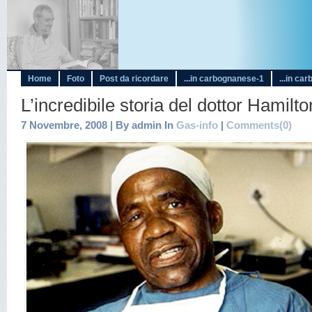
Home
Foto
Post da ricordare
...in carbognanese-1
...in ca
L’incredibile storia del dottor Hamilt
7 Novembre, 2008 | By admin In
Gas-info
|
Comments(0)