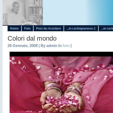
Home
Foto
Post da ricordare
...in carbognanese-1
...in ca
Colori dal mondo
26 Gennaio, 2008 | By admin In
foto
|