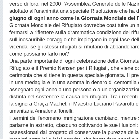
verso di loro, nel 2000 l’Assemblea Generale delle Nazi
adottato all’unanimità una speciale Risoluzione che ha d
giugno di ogni anno come la Giornata Mondiale del 
Giornata Mondiale del Rifugiato dovrebbe costituire un
fermarsi a riflettere sulla drammatica condizione dei rifu
sull’inesauribile coraggio che impiegano in ogni fase del
vicenda: se gli stessi rifugiati si rifiutano di abbandonar
come possiamo farlo noi?
Una parte importante di ogni celebrazione della Giornat
Rifugiato è il Premio Nansen per i Rifugiati, che viene 
cerimonia che si tiene in questa speciale giornata. Il pr
in una medaglia e in una somma in denaro di centomila d
assegnato ogni anno a una persona o a un’organizzazion
distinta nel sostenere la causa dei rifugiati. Tra i recenti
la signora Graça Machel, il Maestro Luciano Pavarotti e 
umanitaria Annalena Tonelli.
I termini del fenomeno immigrazione cambiano, mentre s
parlarne in astratto, ciascuno coltivando le sue illusioni: 
ossessionati dal progetto di conservare la purezza della