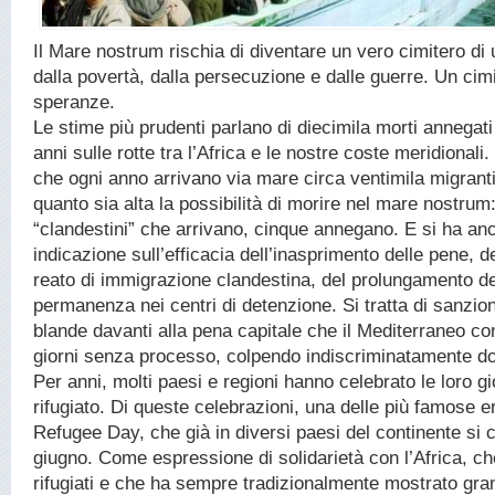
Il Mare nostrum rischia di diventare un vero cimitero di 
dalla povertà, dalla persecuzione e dalle guerre. Un cimit
speranze.
Le stime più prudenti parlano di diecimila morti annegati 
anni sulle rotte tra l’Africa e le nostre coste meridionali
che ogni anno arrivano via mare circa ventimila migranti,
quanto sia alta la possibilità di morire nel mare nostrum
“clandestini” che arrivano, cinque annegano. E si ha an
indicazione sull’efficacia dell’inasprimento delle pene, de
reato di immigrazione clandestina, del prolungamento de
permanenza nei centri di detenzione. Si tratta di sanzio
blande davanti alla pena capitale che il Mediterraneo com
giorni senza processo, colpendo indiscriminatamente d
Per anni, molti paesi e regioni hanno celebrato le loro gi
rifugiato. Di queste celebrazioni, una delle più famose er
Refugee Day, che già in diversi paesi del continente si c
giugno. Come espressione di solidarietà con l’Africa, che
rifugiati e che ha sempre tradizionalmente mostrato gra