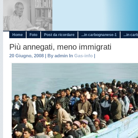
Home
Foto
Post da ricordare
...in carbognanese-1
...in ca
Più annegati, meno immigrati
20 Giugno, 2008 | By admin In
Gas-info
|