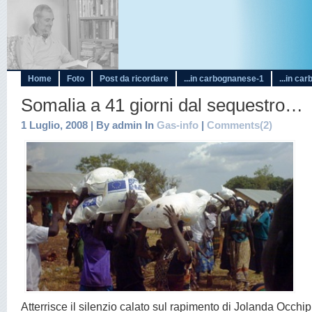
Home
Foto
Post da ricordare
...in carbognanese-1
...in ca
Somalia a 41 giorni dal sequestro…
1 Luglio, 2008 | By admin In
Gas-info
|
Comments(2)
Atterrisce il silenzio calato sul rapimento di Jolanda Occhip