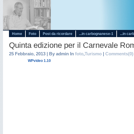
Home
Foto
Post da ricordare
...in carbognanese-1
...in ca
Quinta edizione per il Carnevale R
25 Febbraio, 2013 | By admin In
foto
,
Turismo
|
Comments(0)
WPvideo 1.10