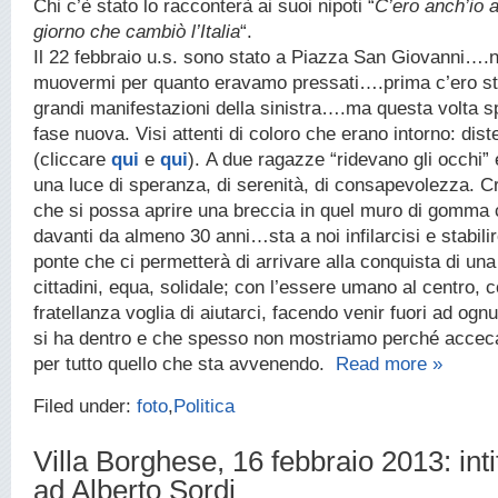
Chi c’è stato lo racconterà ai suoi nipoti “
C’ero anch’io a
giorno che cambiò l’Italia
“.
Il 22 febbraio u.s. sono stato a Piazza San Giovanni….n
muovermi per quanto eravamo pressati….prima c’ero sta
grandi manifestazioni della sinistra….ma questa volta s
fase nuova. Visi attenti di coloro che erano intorno: dist
(cliccare
qui
e
qui
). A due ragazze “ridevano gli occhi” 
una luce di speranza, di serenità, di consapevolezza. 
che si possa aprire una breccia in quel muro di gomma
davanti da almeno 30 anni…sta a noi infilarcisi e stabilir
ponte che ci permetterà di arrivare alla conquista di una
cittadini, equa, solidale; con l’essere umano al centro, c
fratellanza voglia di aiutarci, facendo venir fuori ad ogn
si ha dentro e che spesso non mostriamo perché accecat
per tutto quello che sta avvenendo.
Read more »
Filed under:
foto
,
Politica
Villa Borghese, 16 febbraio 2013: inti
ad Alberto Sordi