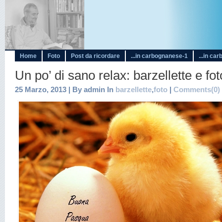
Home
Foto
Post da ricordare
...in carbognanese-1
...in ca
Un po’ di sano relax: barzellette e fot
25 Marzo, 2013 | By admin In
barzellette
,
foto
|
Comments(0)