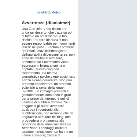
Satelliti 3BMeteo
Avvertenze (disclaimer)
Usa Gas-info -voce di uno che
grida nel deserto, che tratta un po'
di tutto e un po' di niente- a tuo
rischio! L'autore dichiara di non
essere responsabile per i commenti
inseriti nei post. Eventuali commenti
dei lettori, lesivi dell'immagine o
dell'onorabilità di persone terze, non
sono da attribuirsi all'autore,
nemmeno se il commento viene
espresso in forma anonima o
criptata. Questo blog non
rappresenta una testata
giornalistica poiché viene aggiornato
senza alcuna periodicità. Non può
pertanto considerarsi un prodotto
editoriale ai sensi della legge n.
62/2001. Le immagini presenti su
gastonemariotti.com sono in gran
parte prese da Internet, e quindi
valutate di pubblico dominio. Se i
soggetti o gli autori avessero
qualcosa in contrario alla
pubblicazione, non avranno che da
segnalarlo all'autore del blog, che
provvederà prontamente alla
rimozione delle immagini utilizzate.
Attenzione: i sondaggi online di
gastonemariotti.com non hanno un
valore statistico; trattasi di