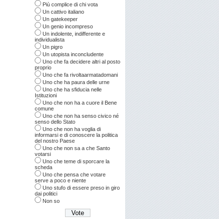
Più complice di chi vota
Un cattivo italiano
Un gatekeeper
Un genio incompreso
Un indolente, indifferente e
individualista
Un pigro
Un utopista inconcludente
Uno che fa decidere altri al posto
proprio
Uno che fa rivoltaarmatadomani
Uno che ha paura delle urne
Uno che ha sfiducia nelle
Istituzioni
Uno che non ha a cuore il Bene
comune
Uno che non ha senso civico né
senso dello Stato
Uno che non ha voglia di
informarsi e di conoscere la politica
del nostro Paese
Uno che non sa a che Santo
votarsi
Uno che teme di sporcare la
scheda
Uno che pensa che votare
serve a poco e niente
Uno stufo di essere preso in giro
dai politici
Non so