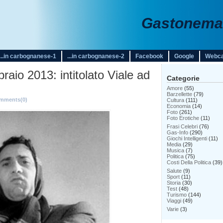
Gastonemar
...in carbognanese-1
...in carbognanese-2
Facebook
Google
Webc
raio 2013: intitolato Viale ad
Categorie
Amore
(55)
Barzellette
(79)
mments(0)
Cultura
(111)
Economia
(14)
Foto
(261)
Foto Erotiche
(11)
Frasi Celebri
(76)
Gas-Info
(290)
Giochi Intelligenti
(11)
Media
(29)
Musica
(7)
Politica
(75)
Costi Della Politica
(39)
Salute
(9)
Sport
(11)
Storia
(30)
Test
(48)
Turismo
(144)
Viaggi
(49)
Varie
(3)