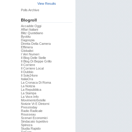
View Results
Polls Archive
Blogroll
Accadde Oggi
Affari Italiani
Blitz Quotidiano
Byoblu
Dagospia
Diretta Della Camera
Effimera
Globalist
I Veri Numeri
Il Blog Delle Stelle
Il Blog Di Beppe Grillo
Il Corriere
Il Corriere Local
Il Dubbio
Il Sole24ore
ItaliaOra
La Cronaca Di Roma
La Notizia
La Repubblica
La Stampa
La Voce.info
Movimento5stelle
Notizie Vt E Dintorni
Presstoday
Radio Radicale
Rousseau
Scenari Economici
Sindacato Ispettivo
Spinoza
Studia Rapido