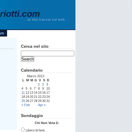
iotti.com
…la mia traccia sul web….
am
Cerca nel sito
Calendario
Marzo 2013
L
M
M
G
V
S
D
1
2
3
4
5
6
7
8
9
10
11
12
13
14
15
16
17
18
19
20
21
22
23
24
25
26
27
28
29
30
31
« Feb
Apr »
Sondaggio
Chi Non Vota è:
Libero di farlo