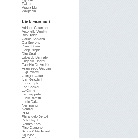
TgCom
Twitter
Valigia Blu
Wikipedia
Link musicali
Adriano Celentano
Antonello Venditti
Bob Dylan
Carlos Santana
Cat Stevens
David Bowie
Deep Purple
Dire Straits
Edoardo Bennato
Eugenio Finardi
Fabrizio De Andrè
Francesco Guccini
Gigi Proietti
Giorgio Gaber
Ivan Graziani
Janis Joplin
Joe Cocker
Le Orme
Led Zeppelin
Lucio Battisti
Lucio Dalla
Neil Young
Nomadi
PFM
Pierangelo Bertoli
Pink Floyd
Renato Zero
Rino Gaetano
Simon & Garfunkel
Squallor