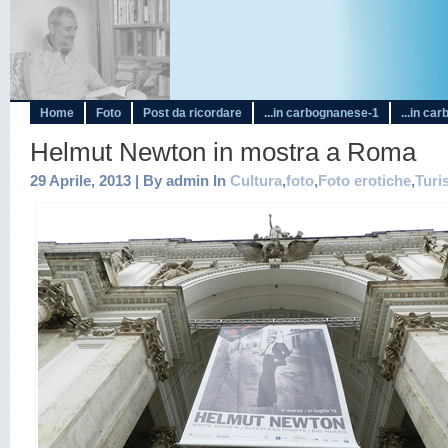
Home
Foto
Post da ricordare
...in carbognanese-1
...in ca
Helmut Newton in mostra a Roma
29 Aprile, 2013 | By admin In
Cultura
,
foto
,
Foto erotiche
,
Turi