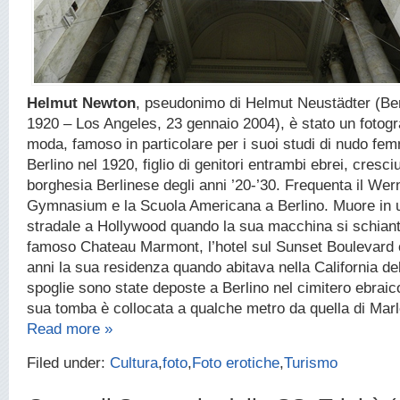
Helmut Newton
, pseudonimo di Helmut Neustädter (Ber
1920 – Los Angeles, 23 gennaio 2004), è stato un fotogr
moda, famoso in particolare per i suoi studi di nudo fem
Berlino nel 1920, figlio di genitori entrambi ebrei, cresci
borghesia Berlinese degli anni ’20-’30. Frequenta il We
Gymnasium e la Scuola Americana a Berlino. Muore in u
stradale a Hollywood quando la sua macchina si schian
famoso Chateau Marmont, l’hotel sul Sunset Boulevard 
anni la sua residenza quando abitava nella California de
spoglie sono state deposte a Berlino nel cimitero ebraic
sua tomba è collocata a qualche metro da quella di Marl
Read more »
Filed under:
Cultura
,
foto
,
Foto erotiche
,
Turismo