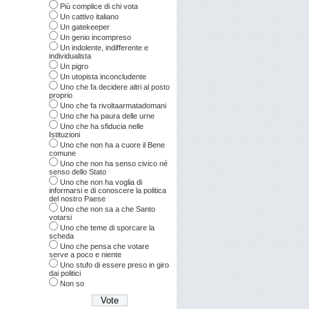
Più complice di chi vota
Un cattivo italiano
Un gatekeeper
Un genio incompreso
Un indolente, indifferente e
individualista
Un pigro
Un utopista inconcludente
Uno che fa decidere altri al posto
proprio
Uno che fa rivoltaarmatadomani
Uno che ha paura delle urne
Uno che ha sfiducia nelle
Istituzioni
Uno che non ha a cuore il Bene
comune
Uno che non ha senso civico né
senso dello Stato
Uno che non ha voglia di
informarsi e di conoscere la politica
del nostro Paese
Uno che non sa a che Santo
votarsi
Uno che teme di sporcare la
scheda
Uno che pensa che votare
serve a poco e niente
Uno stufo di essere preso in giro
dai politici
Non so