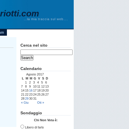
iotti.com
…la mia traccia sul web….
am
Cerca nel sito
Calendario
Agosto 2017
L
M
M
G
V
S
D
1
2
3
4
5
6
7
8
9
10
11
12
13
14
15
16
17
18
19
20
21
22
23
24
25
26
27
28
29
30
31
« Giu
Ott »
Sondaggio
Chi Non Vota è:
Libero di farlo