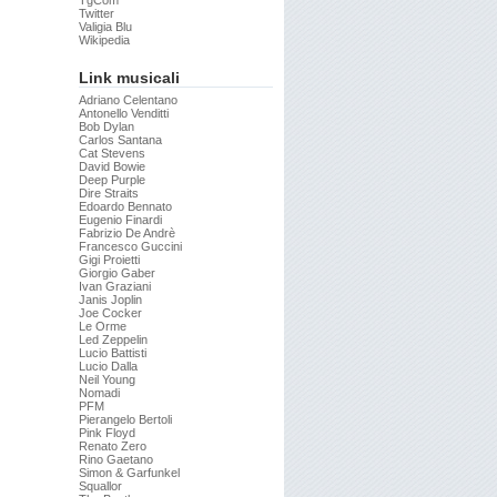
TgCom
Twitter
Valigia Blu
Wikipedia
Link musicali
Adriano Celentano
Antonello Venditti
Bob Dylan
Carlos Santana
Cat Stevens
David Bowie
Deep Purple
Dire Straits
Edoardo Bennato
Eugenio Finardi
Fabrizio De Andrè
Francesco Guccini
Gigi Proietti
Giorgio Gaber
Ivan Graziani
Janis Joplin
Joe Cocker
Le Orme
Led Zeppelin
Lucio Battisti
Lucio Dalla
Neil Young
Nomadi
PFM
Pierangelo Bertoli
Pink Floyd
Renato Zero
Rino Gaetano
Simon & Garfunkel
Squallor