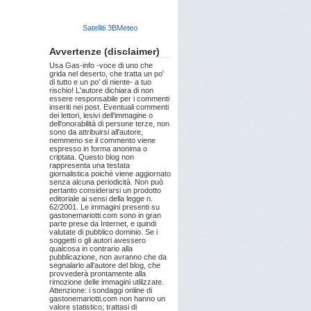
Satelliti 3BMeteo
Avvertenze (disclaimer)
Usa Gas-info -voce di uno che
grida nel deserto, che tratta un po'
di tutto e un po' di niente- a tuo
rischio! L'autore dichiara di non
essere responsabile per i commenti
inseriti nei post. Eventuali commenti
dei lettori, lesivi dell'immagine o
dell'onorabilità di persone terze, non
sono da attribuirsi all'autore,
nemmeno se il commento viene
espresso in forma anonima o
criptata. Questo blog non
rappresenta una testata
giornalistica poiché viene aggiornato
senza alcuna periodicità. Non può
pertanto considerarsi un prodotto
editoriale ai sensi della legge n.
62/2001. Le immagini presenti su
gastonemariotti.com sono in gran
parte prese da Internet, e quindi
valutate di pubblico dominio. Se i
soggetti o gli autori avessero
qualcosa in contrario alla
pubblicazione, non avranno che da
segnalarlo all'autore del blog, che
provvederà prontamente alla
rimozione delle immagini utilizzate.
Attenzione: i sondaggi online di
gastonemariotti.com non hanno un
valore statistico; trattasi di