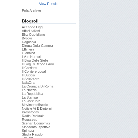
View Results
Polls Archive
Blogroll
Accadde Oggi
Affari Italiani
Blitz Quotidiano
Byoblu
Dagospia
Diretta Della Camera
Effimera
Globalist
I Veri Numeri
Il Blog Delle Stelle
Il Blog Di Beppe Grillo
Il Corriere
Il Corriere Local
Il Dubbio
Il Sole24ore
ItaliaOra
La Cronaca Di Roma
La Notizia
La Repubblica
La Stampa
La Voce.info
Movimento5stelle
Notizie Vt E Dintorni
Presstoday
Radio Radicale
Rousseau
Scenari Economici
Sindacato Ispettivo
Spinoza
Studia Rapido