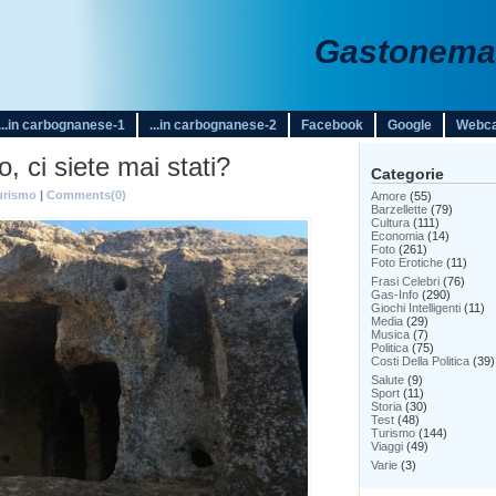
Gastonemar
...in carbognanese-1
...in carbognanese-2
Facebook
Google
Webc
, ci siete mai stati?
Categorie
urismo
|
Comments(0)
Amore
(55)
Barzellette
(79)
Cultura
(111)
Economia
(14)
Foto
(261)
Foto Erotiche
(11)
Frasi Celebri
(76)
Gas-Info
(290)
Giochi Intelligenti
(11)
Media
(29)
Musica
(7)
Politica
(75)
Costi Della Politica
(39)
Salute
(9)
Sport
(11)
Storia
(30)
Test
(48)
Turismo
(144)
Viaggi
(49)
Varie
(3)