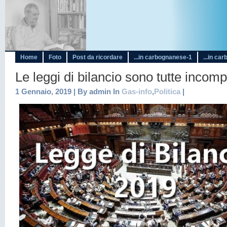
Home
Foto
Post da ricordare
...in carbognanese-1
...in ca
Le leggi di bilancio sono tutte incomp
1 Gennaio, 2019 | By admin In
Gas-info
,
Politica
|