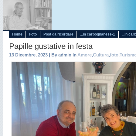
Home
Foto
Post da ricordare
...in carbognanese-1
...in ca
Papille gustative in festa
13 Dicembre, 2023 | By admin In
Amore
,
Cultura
,
foto
,
Turism