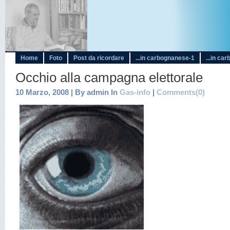
Home
Foto
Post da ricordare
...in carbognanese-1
...in ca
Occhio alla campagna elettorale
10 Marzo, 2008 | By admin In
Gas-info
|
Comments(0)