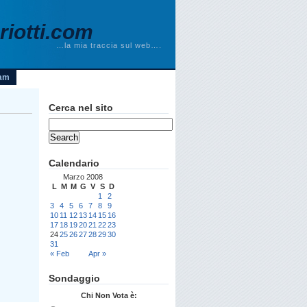
iotti.com
…la mia traccia sul web….
am
Cerca nel sito
Calendario
Marzo 2008
L
M
M
G
V
S
D
1
2
3
4
5
6
7
8
9
10
11
12
13
14
15
16
17
18
19
20
21
22
23
24
25
26
27
28
29
30
31
« Feb
Apr »
Sondaggio
Chi Non Vota è: