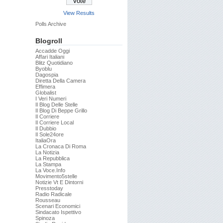
View Results
Polls Archive
Blogroll
Accadde Oggi
Affari Italiani
Blitz Quotidiano
Byoblu
Dagospia
Diretta Della Camera
Effimera
Globalist
I Veri Numeri
Il Blog Delle Stelle
Il Blog Di Beppe Grillo
Il Corriere
Il Corriere Local
Il Dubbio
Il Sole24ore
ItaliaOra
La Cronaca Di Roma
La Notizia
La Repubblica
La Stampa
La Voce.info
Movimento5stelle
Notizie Vt E Dintorni
Presstoday
Radio Radicale
Rousseau
Scenari Economici
Sindacato Ispettivo
Spinoza