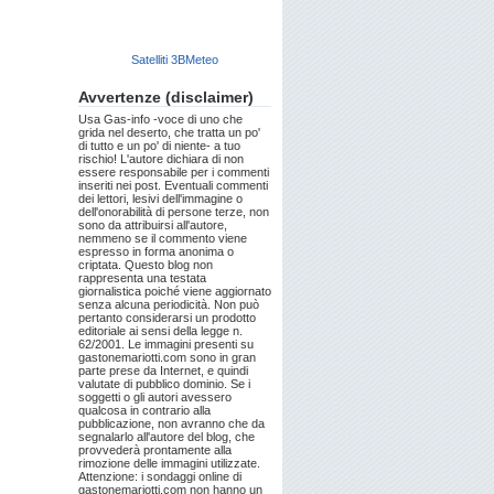
Satelliti 3BMeteo
Avvertenze (disclaimer)
Usa Gas-info -voce di uno che
grida nel deserto, che tratta un po'
di tutto e un po' di niente- a tuo
rischio! L'autore dichiara di non
essere responsabile per i commenti
inseriti nei post. Eventuali commenti
dei lettori, lesivi dell'immagine o
dell'onorabilità di persone terze, non
sono da attribuirsi all'autore,
nemmeno se il commento viene
espresso in forma anonima o
criptata. Questo blog non
rappresenta una testata
giornalistica poiché viene aggiornato
senza alcuna periodicità. Non può
pertanto considerarsi un prodotto
editoriale ai sensi della legge n.
62/2001. Le immagini presenti su
gastonemariotti.com sono in gran
parte prese da Internet, e quindi
valutate di pubblico dominio. Se i
soggetti o gli autori avessero
qualcosa in contrario alla
pubblicazione, non avranno che da
segnalarlo all'autore del blog, che
provvederà prontamente alla
rimozione delle immagini utilizzate.
Attenzione: i sondaggi online di
gastonemariotti.com non hanno un