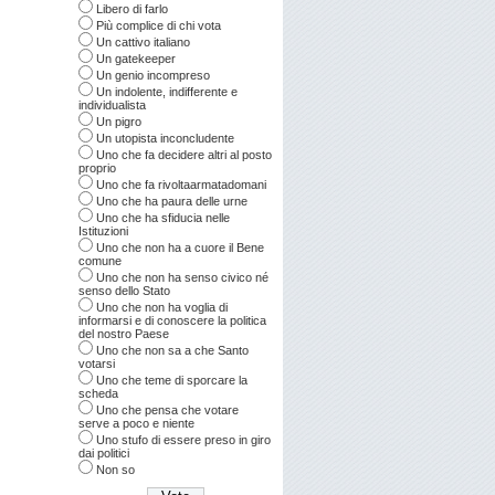
Libero di farlo
Più complice di chi vota
Un cattivo italiano
Un gatekeeper
Un genio incompreso
Un indolente, indifferente e
individualista
Un pigro
Un utopista inconcludente
Uno che fa decidere altri al posto
proprio
Uno che fa rivoltaarmatadomani
Uno che ha paura delle urne
Uno che ha sfiducia nelle
Istituzioni
Uno che non ha a cuore il Bene
comune
Uno che non ha senso civico né
senso dello Stato
Uno che non ha voglia di
informarsi e di conoscere la politica
del nostro Paese
Uno che non sa a che Santo
votarsi
Uno che teme di sporcare la
scheda
Uno che pensa che votare
serve a poco e niente
Uno stufo di essere preso in giro
dai politici
Non so