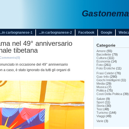
Gastonemar
...in carbognanese-1
...in carbognanese-2
Facebook
Google
Webc
Lama nel 49° anniversario
Categorie
nale tibetana
Amore
(55)
Barzellette
(79)
Comments(0)
Cultura
(111)
Economia
(14)
onunciato in occasione del 49° anniversario
Foto
(261)
Foto Erotiche
(11)
 a caso, è stato ignorato da tutti gli organi di
Frasi Celebri
(76)
Gas-Info
(290)
Giochi Intelligenti
(11)
Media
(29)
Musica
(7)
Politica
(75)
Costi Della Politica
(39)
Salute
(9)
Sport
(11)
Storia
(30)
Test
(48)
Turismo
(144)
Viaggi
(49)
Varie
(3)