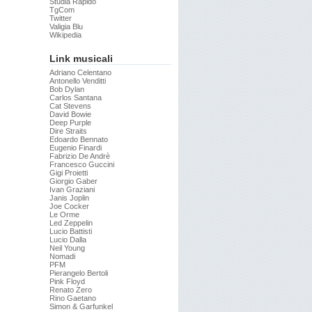
Studia Rapido
TgCom
Twitter
Valigia Blu
Wikipedia
Link musicali
Adriano Celentano
Antonello Venditti
Bob Dylan
Carlos Santana
Cat Stevens
David Bowie
Deep Purple
Dire Straits
Edoardo Bennato
Eugenio Finardi
Fabrizio De Andrè
Francesco Guccini
Gigi Proietti
Giorgio Gaber
Ivan Graziani
Janis Joplin
Joe Cocker
Le Orme
Led Zeppelin
Lucio Battisti
Lucio Dalla
Neil Young
Nomadi
PFM
Pierangelo Bertoli
Pink Floyd
Renato Zero
Rino Gaetano
Simon & Garfunkel