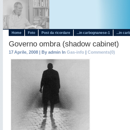
Home
Foto
Post da ricordare
...in carbognanese-1
...in ca
Governo ombra (shadow cabinet)
17 Aprile, 2008 | By admin In
Gas-info
|
Comments(0)