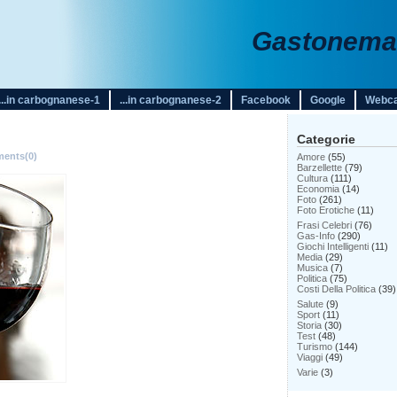
Gastonemar
...in carbognanese-1
...in carbognanese-2
Facebook
Google
Webc
Categorie
ents(0)
Amore
(55)
Barzellette
(79)
Cultura
(111)
Economia
(14)
Foto
(261)
Foto Erotiche
(11)
Frasi Celebri
(76)
Gas-Info
(290)
Giochi Intelligenti
(11)
Media
(29)
Musica
(7)
Politica
(75)
Costi Della Politica
(39)
Salute
(9)
Sport
(11)
Storia
(30)
Test
(48)
Turismo
(144)
Viaggi
(49)
Varie
(3)