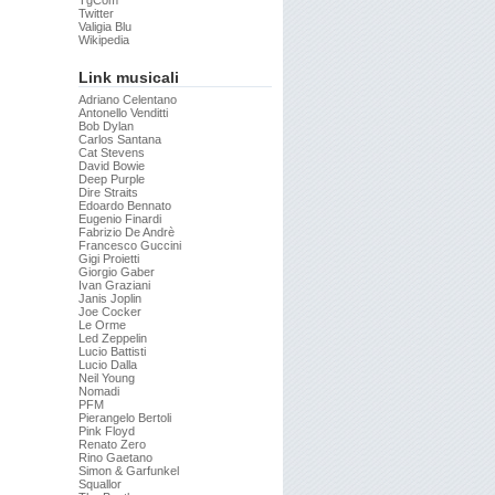
TgCom
Twitter
Valigia Blu
Wikipedia
Link musicali
Adriano Celentano
Antonello Venditti
Bob Dylan
Carlos Santana
Cat Stevens
David Bowie
Deep Purple
Dire Straits
Edoardo Bennato
Eugenio Finardi
Fabrizio De Andrè
Francesco Guccini
Gigi Proietti
Giorgio Gaber
Ivan Graziani
Janis Joplin
Joe Cocker
Le Orme
Led Zeppelin
Lucio Battisti
Lucio Dalla
Neil Young
Nomadi
PFM
Pierangelo Bertoli
Pink Floyd
Renato Zero
Rino Gaetano
Simon & Garfunkel
Squallor