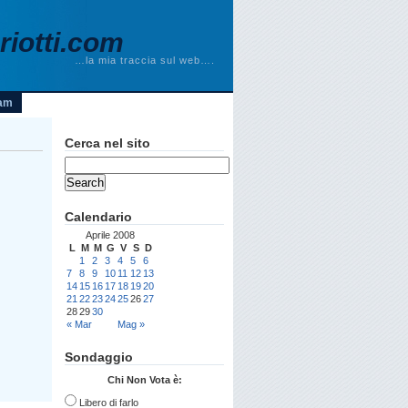
iotti.com
…la mia traccia sul web….
am
Cerca nel sito
Calendario
Aprile 2008
L
M
M
G
V
S
D
1
2
3
4
5
6
7
8
9
10
11
12
13
14
15
16
17
18
19
20
21
22
23
24
25
26
27
28
29
30
« Mar
Mag »
Sondaggio
Chi Non Vota è:
Libero di farlo