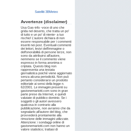
Satelliti 3BMeteo
Avvertenze (disclaimer)
Usa Gas-info -voce di uno che
grida nel deserto, che tratta un po'
di tutto e un po' di niente- a tuo
rischio! L'autore dichiara di non
essere responsabile per i commenti
inseriti nei post. Eventuali commenti
dei lettori, lesivi dell'immagine o
dell'onorabilità di persone terze, non
sono da attribuirsi all'autore,
nemmeno se il commento viene
espresso in forma anonima o
criptata. Questo blog non
rappresenta una testata
giornalistica poiché viene aggiornato
senza alcuna periodicità. Non può
pertanto considerarsi un prodotto
editoriale ai sensi della legge n.
62/2001. Le immagini presenti su
gastonemariotti.com sono in gran
parte prese da Internet, e quindi
valutate di pubblico dominio. Se i
soggetti o gli autori avessero
qualcosa in contrario alla
pubblicazione, non avranno che da
segnalarlo all'autore del blog, che
provvederà prontamente alla
rimozione delle immagini utilizzate.
Attenzione: i sondaggi online di
gastonemariotti.com non hanno un
valore statistico; trattasi di