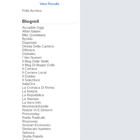
View Results
Polls Archive
Blogroll
Accadde Oggi
Affari Italiani
Blitz Quotidiano
Byoblu
Dagospia
Diretta Della Camera
Effimera
Globalist
I Veri Numeri
Il Blog Delle Stelle
Il Blog Di Beppe Grillo
Il Corriere
Il Corriere Local
Il Dubbio
Il Sole24ore
ItaliaOra
La Cronaca Di Roma
La Notizia
La Repubblica
La Stampa
La Voce.info
Movimento5stelle
Notizie Vt E Dintorni
Presstoday
Radio Radicale
Rousseau
Scenari Economici
Sindacato Ispettivo
Spinoza
Studia Rapido