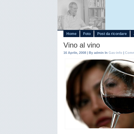
Home
Foto
Post da ricordare
Vino al vino
16 Aprile, 2008 | By admin In
Gas-info
|
Comm