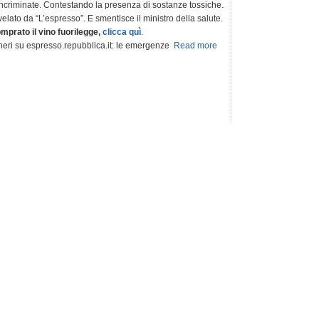
ie incriminate. Contestando la presenza di sostanze tossiche.
ato da “L’espresso”. E smentisce il ministro della salute.
mprato il vino fuorilegge,
clicca quì
.
heri su espresso.repubblica.it: le emergenze
Read more