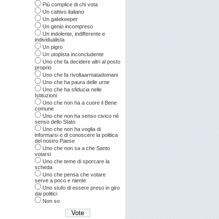
Più complice di chi vota
Un cattivo italiano
Un gatekeeper
Un genio incompreso
Un indolente, indifferente e
individualista
Un pigro
Un utopista inconcludente
Uno che fa decidere altri al posto
proprio
Uno che fa rivoltaarmatadomani
Uno che ha paura delle urne
Uno che ha sfiducia nelle
Istituzioni
Uno che non ha a cuore il Bene
comune
Uno che non ha senso civico né
senso dello Stato
Uno che non ha voglia di
informarsi e di conoscere la politica
del nostro Paese
Uno che non sa a che Santo
votarsi
Uno che teme di sporcare la
scheda
Uno che pensa che votare
serve a poco e niente
Uno stufo di essere preso in giro
dai politici
Non so