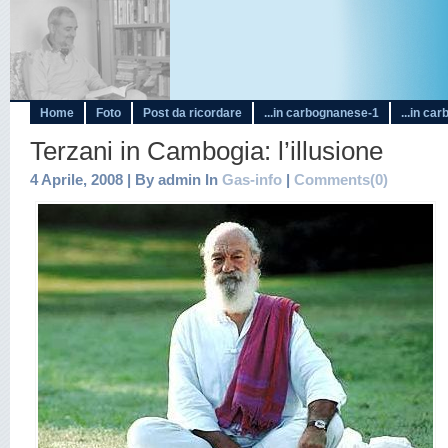
Home
Foto
Post da ricordare
...in carbognanese-1
...in ca
Terzani in Cambogia: l’illusione
4 Aprile, 2008 | By admin In
Gas-info
|
Comments(0)