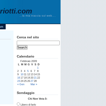
iotti.com
…la mia traccia sul web….
am
Cerca nel sito
Calendario
Febbraio 2009
L
M
M
G
V
S
D
1
2
3
4
5
6
7
8
9
10
11
12
13
14
15
16
17
18
19
20
21
22
23
24
25
26
27
28
« Gen
Mar »
Sondaggio
Chi Non Vota è:
Libero di farlo