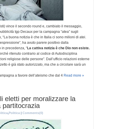
isti) vince il secondo round e, cambiato il messaggio,
i pubblicità Igp Decaux per la campagna “atea” sugli
“La buona notizia è che in Italia ci sono milioni di atei.
 espressione”, ha avuto parere positivo dalla
o in precedenza, “
La cattiva notizia è che Dio non esiste.
perché ritenuto contrario al codice di Autodisciplina
ioni religiose delle persone”. Dall’ufficio relazioni esterne
zetto è già stato autorizzato, ma che a circolare sarà un
 campagna a favore dell’ateismo che dal 4
Read more »
 eletti per moralizzare la
a partitocrazia
litica
,
Politica
|
Comments(0)