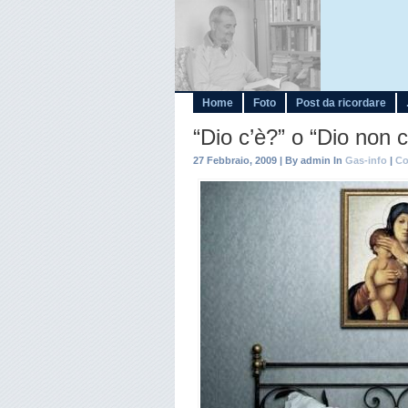
Home
Foto
Post da ricordare
“Dio c’è?” o “Dio non 
27 Febbraio, 2009 | By admin In
Gas-info
|
Co