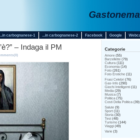
Gastonemar
...in carbognanese-1
...in carbognanese-2
Facebook
Google
Webc
c’è?” – Indaga il PM
Categorie
mments(0)
Amore
(55)
Barzellette
(79)
Cultura
(111)
Economia
(14)
Foto
(261)
Foto Erotiche
(11)
Frasi Celebri
(76)
Gas-Info
(290)
Giochi Intelligenti
(11)
Media
(29)
Musica
(7)
Politica
(75)
Costi Della Politica
(39)
Salute
(9)
Sport
(11)
Storia
(30)
Test
(48)
Turismo
(144)
Viaggi
(49)
Varie
(3)