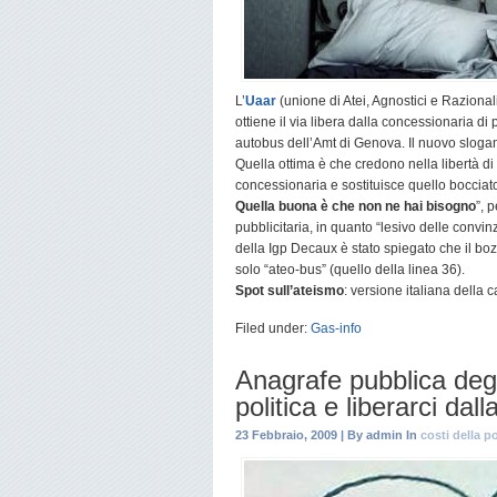
L’
Uaar
(unione di Atei, Agnostici e Razional
ottiene il via libera dalla concessionaria d
autobus dell’Amt di Genova. Il nuovo slogan, 
Quella ottima è che credono nella libertà di
concessionaria e sostituisce quello bocciat
Quella buona è che non ne hai bisogno
”, 
pubblicitaria, in quanto “lesivo delle convinz
della Igp Decaux è stato spiegato che il boz
solo “ateo-bus” (quello della linea 36).
Spot sull’ateismo
: versione italiana della
Filed under:
Gas-info
Anagrafe pubblica degli
politica e liberarci dall
23 Febbraio, 2009 | By admin In
costi della po