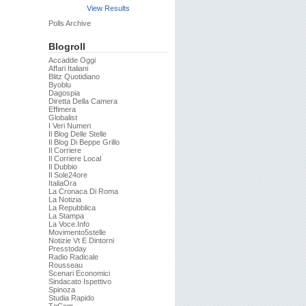
View Results
Polls Archive
Blogroll
Accadde Oggi
Affari Italiani
Blitz Quotidiano
Byoblu
Dagospia
Diretta Della Camera
Effimera
Globalist
I Veri Numeri
Il Blog Delle Stelle
Il Blog Di Beppe Grillo
Il Corriere
Il Corriere Local
Il Dubbio
Il Sole24ore
ItaliaOra
La Cronaca Di Roma
La Notizia
La Repubblica
La Stampa
La Voce.info
Movimento5stelle
Notizie Vt E Dintorni
Presstoday
Radio Radicale
Rousseau
Scenari Economici
Sindacato Ispettivo
Spinoza
Studia Rapido