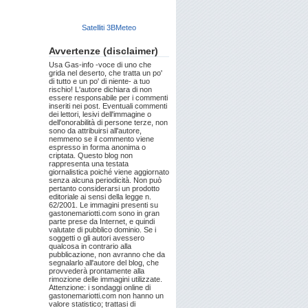
Satelliti 3BMeteo
Avvertenze (disclaimer)
Usa Gas-info -voce di uno che
grida nel deserto, che tratta un po'
di tutto e un po' di niente- a tuo
rischio! L'autore dichiara di non
essere responsabile per i commenti
inseriti nei post. Eventuali commenti
dei lettori, lesivi dell'immagine o
dell'onorabilità di persone terze, non
sono da attribuirsi all'autore,
nemmeno se il commento viene
espresso in forma anonima o
criptata. Questo blog non
rappresenta una testata
giornalistica poiché viene aggiornato
senza alcuna periodicità. Non può
pertanto considerarsi un prodotto
editoriale ai sensi della legge n.
62/2001. Le immagini presenti su
gastonemariotti.com sono in gran
parte prese da Internet, e quindi
valutate di pubblico dominio. Se i
soggetti o gli autori avessero
qualcosa in contrario alla
pubblicazione, non avranno che da
segnalarlo all'autore del blog, che
provvederà prontamente alla
rimozione delle immagini utilizzate.
Attenzione: i sondaggi online di
gastonemariotti.com non hanno un
valore statistico; trattasi di