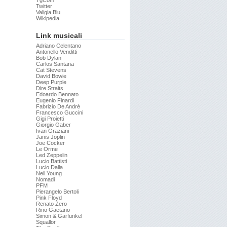
TgCom
Twitter
Valigia Blu
Wikipedia
Link musicali
Adriano Celentano
Antonello Venditti
Bob Dylan
Carlos Santana
Cat Stevens
David Bowie
Deep Purple
Dire Straits
Edoardo Bennato
Eugenio Finardi
Fabrizio De Andrè
Francesco Guccini
Gigi Proietti
Giorgio Gaber
Ivan Graziani
Janis Joplin
Joe Cocker
Le Orme
Led Zeppelin
Lucio Battisti
Lucio Dalla
Neil Young
Nomadi
PFM
Pierangelo Bertoli
Pink Floyd
Renato Zero
Rino Gaetano
Simon & Garfunkel
Squallor