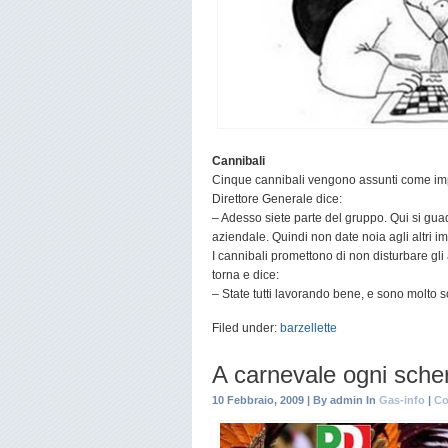
Cannibali
Cinque cannibali vengono assunti come impi
Direttore Generale dice:
– Adesso siete parte del gruppo. Qui si gu
aziendale. Quindi non date noia agli altri im
I cannibali promettono di non disturbare gli 
torna e dice:
– State tutti lavorando bene, e sono molto 
Filed under:
barzellette
A carnevale ogni sche
10 Febbraio, 2009 | By admin In
Gas-info
|
Co