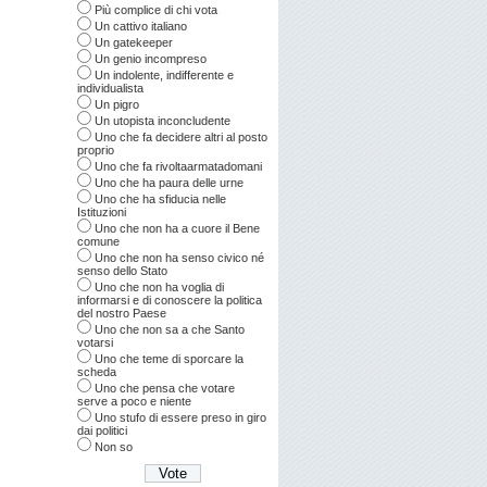
Più complice di chi vota
Un cattivo italiano
Un gatekeeper
Un genio incompreso
Un indolente, indifferente e
individualista
Un pigro
Un utopista inconcludente
Uno che fa decidere altri al posto
proprio
Uno che fa rivoltaarmatadomani
Uno che ha paura delle urne
Uno che ha sfiducia nelle
Istituzioni
Uno che non ha a cuore il Bene
comune
Uno che non ha senso civico né
senso dello Stato
Uno che non ha voglia di
informarsi e di conoscere la politica
del nostro Paese
Uno che non sa a che Santo
votarsi
Uno che teme di sporcare la
scheda
Uno che pensa che votare
serve a poco e niente
Uno stufo di essere preso in giro
dai politici
Non so