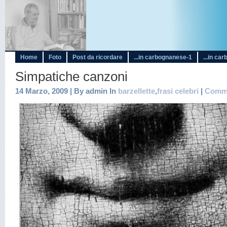
Home
Foto
Post da ricordare
...in carbognanese-1
...in ca
Simpatiche canzoni
14 Marzo, 2009 | By admin In
barzellette
,
frasi celebri
|
Comme