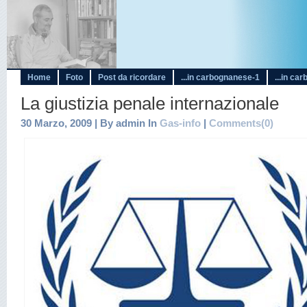
Home
Foto
Post da ricordare
...in carbognanese-1
...in ca
La giustizia penale internazionale
30 Marzo, 2009 | By admin In
Gas-info
|
Comments(0)