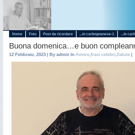
Home
Foto
Post da ricordare
...in carbognanese-1
...in ca
Buona domenica…e buon complean
12 Febbraio, 2023 | By admin In
Amore
,
frasi celebri
,
Salute
|