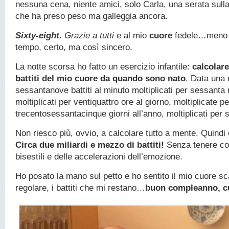
nessuna cena, niente amici, solo Carla, una serata sulla
che ha preso peso ma galleggia ancora.
Sixty-eight.
Grazie a tutti
e al mio
cuore
fedele…meno g
tempo, certo, ma così sincero.
La notte scorsa ho fatto un esercizio infantile:
calcolare
battiti del mio cuore da quando sono nato
. Data una 
sessantanove battiti al minuto moltiplicati per sessanta 
moltiplicati per ventiquattro ore al giorno, moltiplicate pe
trecentosessantacinque giorni all’anno, moltiplicati per 
Non riesco più, ovvio, a calcolare tutto a mente. Quindi 
Circa due miliardi e mezzo di battiti!
Senza tenere con
bisestili e delle accelerazioni dell’emozione.
Ho posato la mano sul petto e ho sentito il mio cuore sca
regolare, i battiti che mi restano…
buon compleanno, c