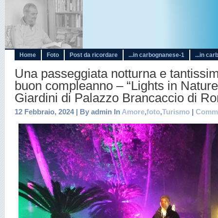
Home
Foto
Post da ricordare
...in carbognanese-1
...in ca
Una passeggiata notturna e tantissim
buon compleanno – “Lights in Nature 
Giardini di Palazzo Brancaccio di R
12 Febbraio, 2024 | By admin In
Amore
,
foto
,
Turismo
|
Comme