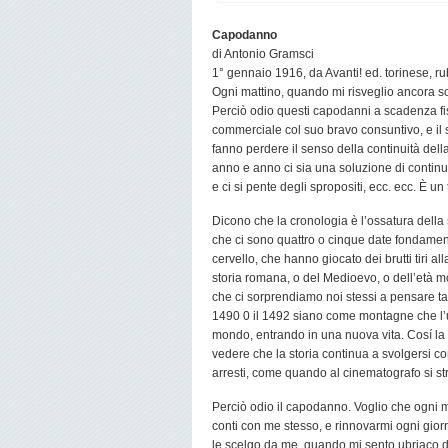
Capodanno
di Antonio Gramsci
1° gennaio 1916, da Avanti! ed. torinese, ru
Ogni mattino, quando mi risveglio ancora s
Perciò odio questi capodanni a scadenza fis
commerciale col suo bravo consuntivo, e il s
fanno perdere il senso della continuità della 
anno e anno ci sia una soluzione di continui
e ci si pente degli spropositi, ecc. ecc. È un
Dicono che la cronologia è l’ossatura dell
che ci sono quattro o cinque date fondamen
cervello, che hanno giocato dei brutti tiri 
storia romana, o del Medioevo, o dell’età mo
che ci sorprendiamo noi stessi a pensare talv
1490 0 il 1492 siano come montagne che l’u
mondo, entrando in una nuova vita. Cosí la
vedere che la storia continua a svolgersi c
arresti, come quando al cinematografo si str
Perciò odio il capodanno. Voglio che ogni m
conti con me stesso, e rinnovarmi ogni gior
le scelgo da me, quando mi sento ubriaco di 