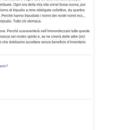
irituale. Ogni ora della mia vita vorrei fosse nuova, pur
orno di tripudio a rime obbligate collettive, da spartire
. Perché hanno tripudiato i nonni dei nostri nonni ecc.,
ripudio. Tutto ciò stomaca.
ione. Perché scaraventerà nell’immondezzaio tutte queste
za nel nostro spirito e, se ne creerà delle altre (sic!
le che dobbiamo accettare senza beneficio d’inventario
ario?