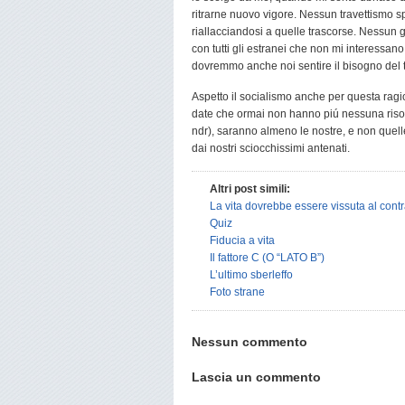
ritrarne nuovo vigore. Nessun travettismo sp
riallacciandosi a quelle trascorse. Nessun gi
con tutti gli estranei che non mi interessano
dovremmo anche noi sentire il bisogno del t
Aspetto il socialismo anche per questa rag
date che ormai non hanno piú nessuna risonan
ndr), saranno almeno le nostre, e non quel
dai nostri sciocchissimi antenati.
Altri post simili:
La vita dovrebbe essere vissuta al contr
Quiz
Fiducia a vita
Il fattore C (O “LATO B”)
L’ultimo sberleffo
Foto strane
Nessun commento
Lascia un commento