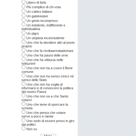
Libero di farlo
Più complice di chi vota
Un cattivo italiano
Un gatekeeper
Un genio incompreso
Un indolente, indifferente e
individualista
Un pigro
Un utopista inconcludente
Uno che fa decidere altri al posto
proprio
Uno che fa rivoltaarmatadomani
Uno che ha paura delle urne
Uno che ha sfiducia nelle
Istituzioni
Uno che non ha a cuore il Bene
comune
Uno che non ha senso civico né
senso dello Stato
Uno che non ha voglia di
informarsi e di conoscere la politica
del nostro Paese
Uno che non sa a che Santo
votarsi
Uno che teme di sporcare la
scheda
Uno che pensa che votare
serve a poco e niente
Uno stufo di essere preso in giro
dai politici
Non so