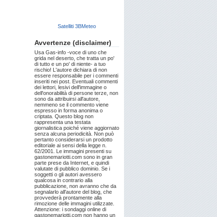
Satelliti 3BMeteo
Avvertenze (disclaimer)
Usa Gas-info -voce di uno che
grida nel deserto, che tratta un po'
di tutto e un po' di niente- a tuo
rischio! L'autore dichiara di non
essere responsabile per i commenti
inseriti nei post. Eventuali commenti
dei lettori, lesivi dell'immagine o
dell'onorabilità di persone terze, non
sono da attribuirsi all'autore,
nemmeno se il commento viene
espresso in forma anonima o
criptata. Questo blog non
rappresenta una testata
giornalistica poiché viene aggiornato
senza alcuna periodicità. Non può
pertanto considerarsi un prodotto
editoriale ai sensi della legge n.
62/2001. Le immagini presenti su
gastonemariotti.com sono in gran
parte prese da Internet, e quindi
valutate di pubblico dominio. Se i
soggetti o gli autori avessero
qualcosa in contrario alla
pubblicazione, non avranno che da
segnalarlo all'autore del blog, che
provvederà prontamente alla
rimozione delle immagini utilizzate.
Attenzione: i sondaggi online di
gastonemariotti.com non hanno un