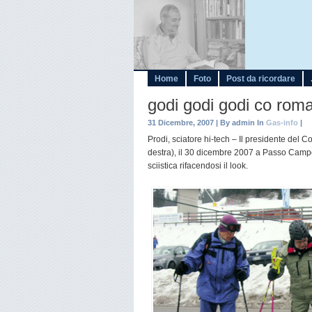
Home
Foto
Post da ricordare
godi godi godi co rom
31 Dicembre, 2007 | By admin In
Gas-info
|
Prodi, sciatore hi-tech – Il presidente del 
destra), il 30 dicembre 2007 a Passo Campol
sciistica rifacendosi il look.