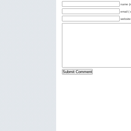
name (r
email ( 
website