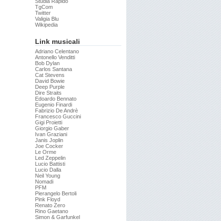
Studia Rapido
TgCom
Twitter
Valigia Blu
Wikipedia
Link musicali
Adriano Celentano
Antonello Venditti
Bob Dylan
Carlos Santana
Cat Stevens
David Bowie
Deep Purple
Dire Straits
Edoardo Bennato
Eugenio Finardi
Fabrizio De Andrè
Francesco Guccini
Gigi Proietti
Giorgio Gaber
Ivan Graziani
Janis Joplin
Joe Cocker
Le Orme
Led Zeppelin
Lucio Battisti
Lucio Dalla
Neil Young
Nomadi
PFM
Pierangelo Bertoli
Pink Floyd
Renato Zero
Rino Gaetano
Simon & Garfunkel