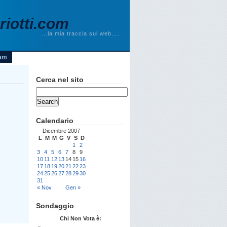
iotti.com
…la mia traccia sul web….
am
Cerca nel sito
Calendario
Dicembre 2007
L
M
M
G
V
S
D
1
2
3
4
5
6
7
8
9
10
11
12
13
14
15
16
17
18
19
20
21
22
23
24
25
26
27
28
29
30
31
« Nov
Gen »
Sondaggio
Chi Non Vota è: