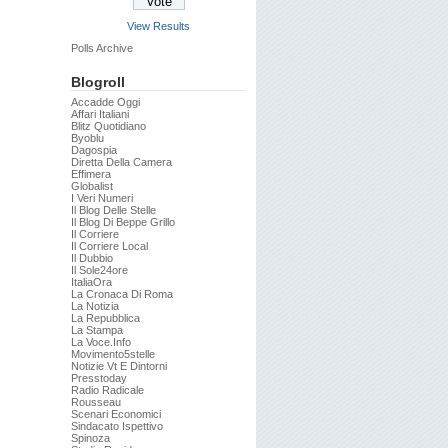
View Results
Polls Archive
Blogroll
Accadde Oggi
Affari Italiani
Blitz Quotidiano
Byoblu
Dagospia
Diretta Della Camera
Effimera
Globalist
I Veri Numeri
Il Blog Delle Stelle
Il Blog Di Beppe Grillo
Il Corriere
Il Corriere Local
Il Dubbio
Il Sole24ore
ItaliaOra
La Cronaca Di Roma
La Notizia
La Repubblica
La Stampa
La Voce.info
Movimento5stelle
Notizie Vt E Dintorni
Presstoday
Radio Radicale
Rousseau
Scenari Economici
Sindacato Ispettivo
Spinoza