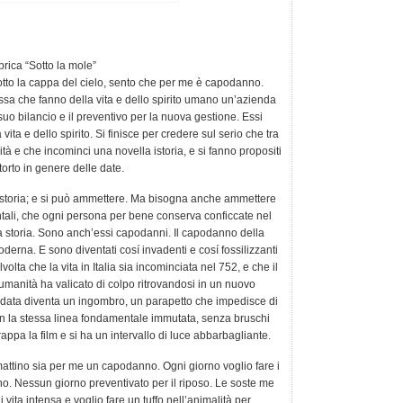
brica “Sotto la mole”
otto la cappa del cielo, sento che per me è capodanno.
sa che fanno della vita e dello spirito umano un’azienda
uo bilancio e il preventivo per la nuova gestione. Essi
vita e dello spirito. Si finisce per credere sul serio che tra
tà e che incominci una novella istoria, e si fanno propositi
 torto in genere delle date.
a storia; e si può ammettere. Ma bisogna anche ammettere
tali, che ogni persona per bene conserva conficcate nel
alla storia. Sono anch’essi capodanni. Il capodanno della
derna. E sono diventati cosí invadenti e cosí fossilizzanti
olta che la vita in Italia sia incominciata nel 752, e che il
manità ha valicato di colpo ritrovandosi in un nuovo
 data diventa un ingombro, un parapetto che impedisce di
on la stessa linea fondamentale immutata, senza bruschi
appa la film e si ha un intervallo di luce abbarbagliante.
attino sia per me un capodanno. Ogni giorno voglio fare i
no. Nessun giorno preventivato per il riposo. Le soste me
vita intensa e voglio fare un tuffo nell’animalità per