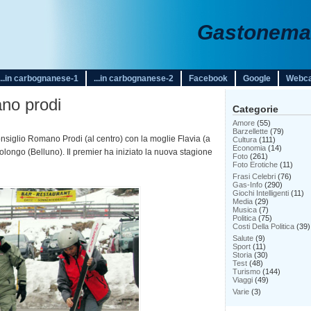
Gastonemar
...in carbognanese-1
...in carbognanese-2
Facebook
Google
Webc
ano prodi
Categorie
Amore
(55)
Barzellette
(79)
Consiglio Romano Prodi (al centro) con la moglie Flavia (a
Cultura
(111)
Economia
(14)
ongo (Belluno). Il premier ha iniziato la nuova stagione
Foto
(261)
Foto Erotiche
(11)
Frasi Celebri
(76)
Gas-Info
(290)
Giochi Intelligenti
(11)
Media
(29)
Musica
(7)
Politica
(75)
Costi Della Politica
(39)
Salute
(9)
Sport
(11)
Storia
(30)
Test
(48)
Turismo
(144)
Viaggi
(49)
Varie
(3)