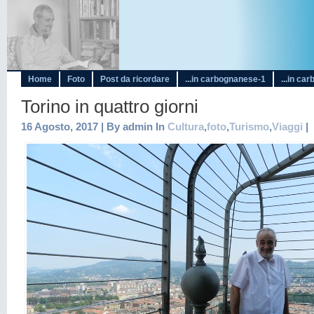
Home
Foto
Post da ricordare
...in carbognanese-1
...in ca
Torino in quattro giorni
16 Agosto, 2017 | By admin In
Cultura
,
foto
,
Turismo
,
Viaggi
|